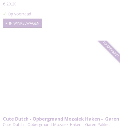
€ 29,20
✓
Op voorraad
IN WINKELWAGEN
HAAKPAKKET
Cute Dutch - Opbergmand Mozaiek Haken - Garen
Pakket
Cute Dutch - Opbergmand Mozaiek Haken - Garen Pakket