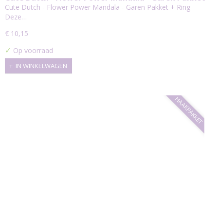
Ring
Cute Dutch - Flower Power Mandala - Garen Pakket + Ring
Deze…
€ 10,15
✓
Op voorraad
IN WINKELWAGEN
HAAKPAKKET