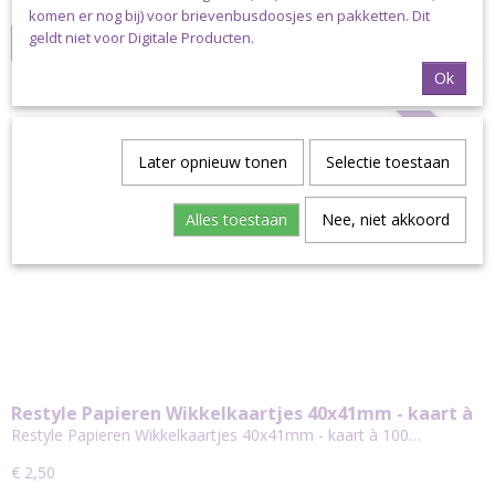
✓
Op voorraad
komen er nog bij) voor brievenbusdoosjes en pakketten. Dit
geldt niet voor Digitale Producten.
IN WINKELWAGEN
Ok
Nieuw
Later opnieuw tonen
Selectie toestaan
Alles toestaan
Nee, niet akkoord
Restyle Papieren Wikkelkaartjes 40x41mm - kaart à
100 stuks
Restyle Papieren Wikkelkaartjes 40x41mm - kaart à 100…
€ 2,50