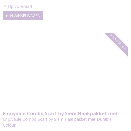
✓
Op voorraad
IN WINKELWAGEN
HAAKPAKKET
Enjoyable Combo Scarf by Siem Haakpakket met
Durable Colour Cake en Piece of Cake Kleur Keuze
Enjoyable Combo Scarf by Siem Haakpakket met Durable
Colour…