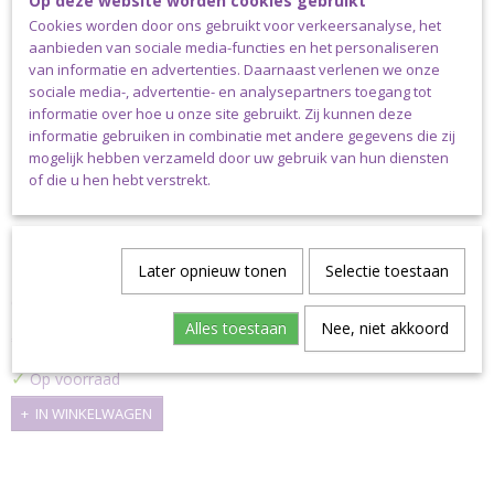
Op deze website worden cookies gebruikt
Cookies worden door ons gebruikt voor verkeersanalyse, het
aanbieden van sociale media-functies en het personaliseren
van informatie en advertenties. Daarnaast verlenen we onze
sociale media-, advertentie- en analysepartners toegang tot
informatie over hoe u onze site gebruikt. Zij kunnen deze
informatie gebruiken in combinatie met andere gegevens die zij
mogelijk hebben verzameld door uw gebruik van hun diensten
of die u hen hebt verstrekt.
Later opnieuw tonen
Selectie toestaan
OPRY Sleutelhanger met Musketonhaak Nikkel -
Zilverkleurig
OPRY Sleutelhanger met Musketonhaak Nikkel - Zilverkleurig…
Alles toestaan
Nee, niet akkoord
€ 1,25
✓
Op voorraad
IN WINKELWAGEN