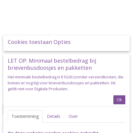
Cookies toestaan Opties
LET OP: Minimaal bestelbedrag bij
brievenbusdoosjes en pakketten
Musketonhaak 10mm per stuk zilverkleurig
Het minimale bestelbedrag is €10,00 (zonder verzendkosten, die
Musketonhaak 10mm per stuk zilverkleurig Musketonhaken…
komen er nog bij) voor brievenbusdoosjes en pakketten. Dit
geldt niet voor Digitale Producten.
€ 1,50
✓
Ok
Op voorraad
IN WINKELWAGEN
Toestemming
Details
Over