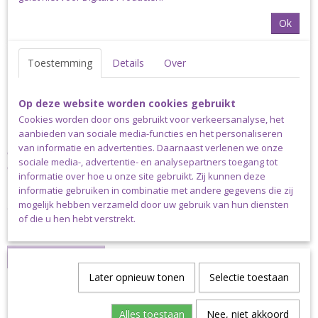
Ok
Toestemming
Details
Over
Op deze website worden cookies gebruikt
Cookies worden door ons gebruikt voor verkeersanalyse, het
aanbieden van sociale media-functies en het personaliseren
van informatie en advertenties. Daarnaast verlenen we onze
VERRASSINGS-KEUZE-KATOEN-ALLEEN-LOSSE-BOLLEN-
sociale media-, advertentie- en analysepartners toegang tot
PAKKET
VERRASSINGS-KEUZE-KATOEN-ALLEEN-LOSSE-BOLLEN-PAKKET
informatie over hoe u onze site gebruikt. Zij kunnen deze
Hou jij…
informatie gebruiken in combinatie met andere gegevens die zij
mogelijk hebben verzameld door uw gebruik van hun diensten
€ 25,00
of die u hen hebt verstrekt.
✓
Op voorraad
IN WINKELWAGEN
Later opnieuw tonen
Selectie toestaan
Alles toestaan
Nee, niet akkoord