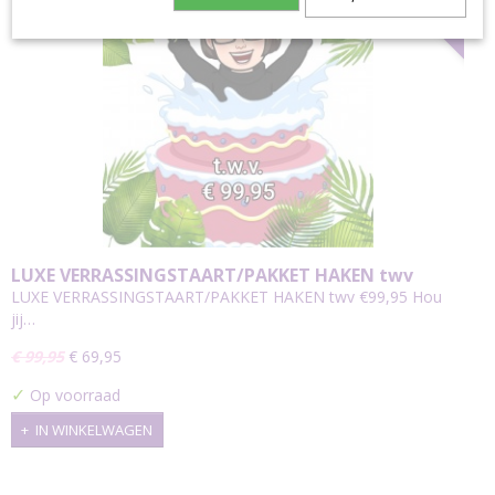
VERRASSING
LUXE VERRASSINGSTAART/PAKKET HAKEN twv
€99,95
LUXE VERRASSINGSTAART/PAKKET HAKEN twv €99,95 Hou
jij…
€ 99,95
€ 69,95
✓
Op voorraad
IN WINKELWAGEN