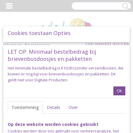
Cookies toestaan Opties
UW WINKELWAGEN
Inloggen
Registreren
LET OP: Minimaal bestelbedrag bij
Geen producten
(0)
brievenbusdoosjes en pakketten
Home
>
Benodigdheden
>
Haaknaalden
Het minimale bestelbedrag is €10,00 (zonder verzendkosten, die
komen er nog bij) voor brievenbusdoosjes en pakketten. Dit
geldt niet voor Digitale Producten.
Ok
Toestemming
Details
Over
Op deze website worden cookies gebruikt
Cookies worden door ons gebruikt voor verkeersanalyse, het