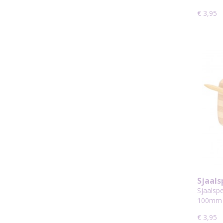
€ 3,95
Sjaals
Recht
Sjaalspe
Gestr
100mm 
€ 3,95