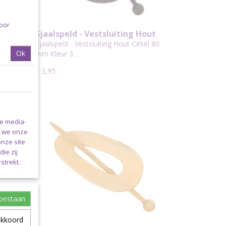
voor
Hout
Sjaalspeld - Vestsluiting Hout
Cirkel 80 mm Kleur 3 Paarsbruin
kel 80
Sjaalspeld - Vestsluiting Hout Cirkel 80
Ok
mm Kleur 3…
€ 3,95
le media-
n we onze
onze site
ie zij
strekt.
toestaan
akkoord