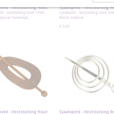
peld - Vestsluiting Hout
Sjaalspeld - Vestsluiting 
l 80mm Naturel Gestreept
Driehoek 80mm Naturel
ld - Vestsluiting Hout Cirkel
Sjaalspeld - Vestsluiting Hout Dr
Gestreept
aturel Gestreept…
80mm Naturel…
€ 3,95
peld - Vestsluiting Hout
Sjaalspeld - Vestsluiting 