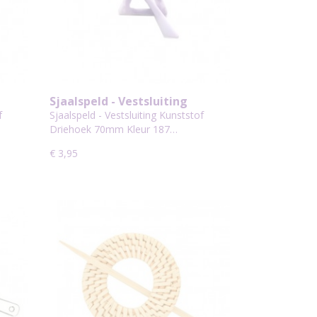
Sjaalspeld - Vestsluiting
Kleur
Kunststof Driehoek 70mm Kleur
f
Sjaalspeld - Vestsluiting Kunststof
187
Driehoek 70mm Kleur 187…
€ 3,95