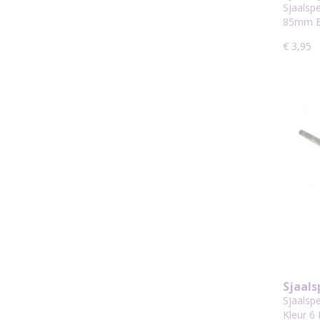
Ovaal
Sjaalspe
85mm B
€ 3,95
Sjaals
95mm 
Sjaalsp
Kleur 6