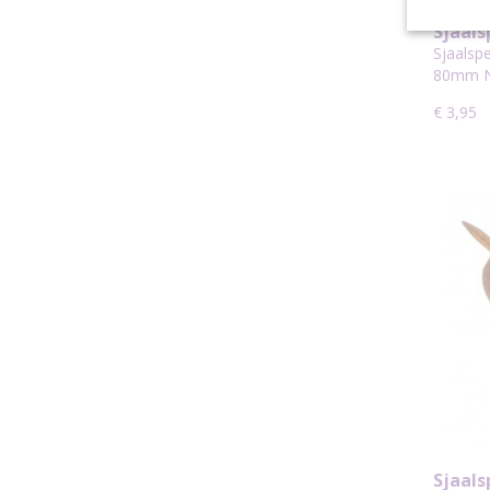
Sjaals
Cirke
Sjaalspe
80mm N
€ 3,95
Sjaals