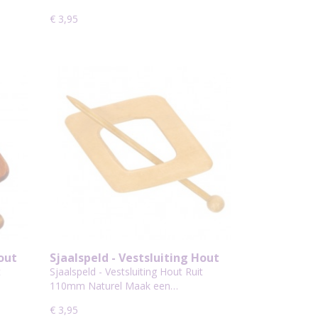
€ 3,95
Hout
Sjaalspeld - Vestsluiting Hout
Ruit 110mm Naturel
t
Sjaalspeld - Vestsluiting Hout Ruit
110mm Naturel Maak een…
€ 3,95