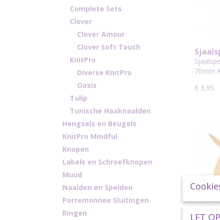
Complete Sets
Clover
Clover Amour
Clover Soft Touch
Sjaals
KnitPro
Metal
Sjaalspe
70mm K
Diverse KnitPro
Oasis
€ 3,95
Tulip
Tunische Haaknaalden
Hengsels en Beugels
KnitPro Mindful
Knopen
Labels en Schroefknopen
Muud
Cookie
Naalden en Spelden
Portemonnee Sluitingen
Ringen
LET OP