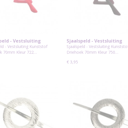
peld - Vestsluiting
Sjaalspeld - Vestsluiting
stof Driehoek 70mm Kleur
Kunststof Driehoek 70mm 
ld - Vestsluiting Kunststof
Sjaalspeld - Vestsluiting Kunststo
750
ek 70mm Kleur 722…
Driehoek 70mm Kleur 750…
€ 3,95