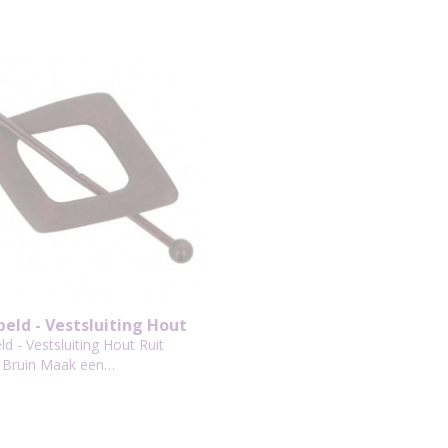
peld - Vestsluiting Hout
110mm Bruin
ld - Vestsluiting Hout Ruit
Bruin Maak een…