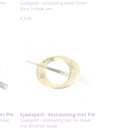
95mm Kleur 3
5mm
Sjaalspeld - Vestsluiting Rond 95mm
Kleur 3 Maak een…
€ 3,95
et Pin
Sjaalspeld - Vestsluiting met Pin
s 95mm
Ovaal met Bloemen Goud 95mm
Ovaal
Sjaalspeld - Vestsluiting met Pin Ovaal
met Bloemen Goud…