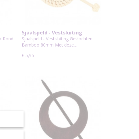
Sjaalspeld - Vestsluiting
r 3
Gevlochten Bamboo 80mm
ok Rond
Sjaalspeld - Vestsluiting Gevlochten
Bamboo 80mm Met deze…
€ 5,95