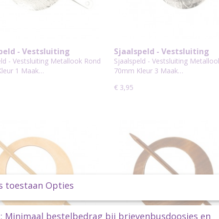
peld - Vestsluiting
Sjaalspeld - Vestsluiting
look Rond 70mm Kleur 1
Metallook Rond 70mm Kleu
ld - Vestsluiting Metallook Rond
Sjaalspeld - Vestsluiting Metallo
leur 1 Maak…
70mm Kleur 3 Maak…
€ 3,95
s toestaan Opties
: Minimaal bestelbedrag bij brievenbusdoosjes en