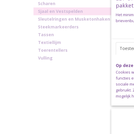
Scharen
pakket
Sjaal en Vestspelden
Het minim
Sleutelringen en Musketonhaken
Sjaals
brievenbus
Cirkel
Sjaalspe
Steekmarkeerders
mm Kleu
Tassen
€ 3,95
Textiellijm
Toest
Toerentellers
Vulling
Op deze
Cookies w
functies 
sociale m
gebruikt.
mogelijk 