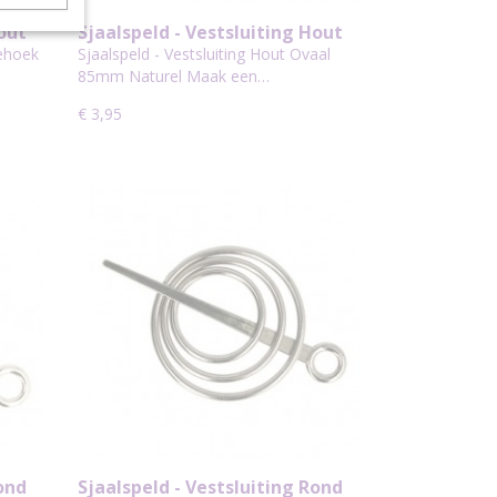
Hout
Sjaalspeld - Vestsluiting Hout
Ovaal 85mm Naturel
iehoek
Sjaalspeld - Vestsluiting Hout Ovaal
85mm Naturel Maak een…
€ 3,95
Rond
Sjaalspeld - Vestsluiting Rond