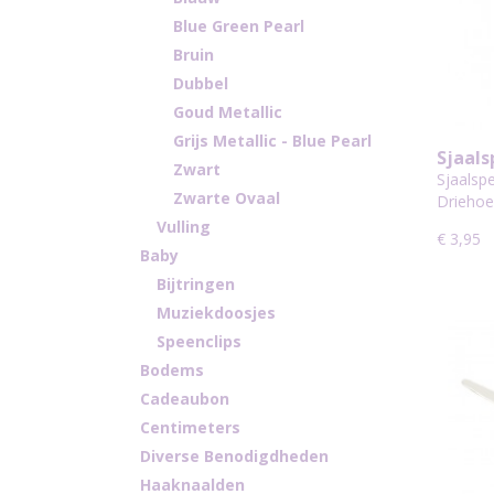
Blue Green Pearl
Bruin
Dubbel
Goud Metallic
Grijs Metallic - Blue Pearl
Sjaals
Zwart
Kunst
Sjaalspe
Zwarte Ovaal
722
Drieho
Vulling
€ 3,95
Baby
Bijtringen
Muziekdoosjes
Speenclips
Bodems
Cadeaubon
Centimeters
Diverse Benodigdheden
Haaknaalden