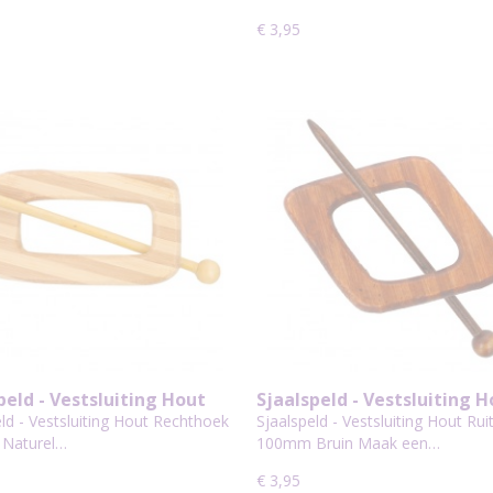
€ 3,95
peld - Vestsluiting Hout
Sjaalspeld - Vestsluiting 
hoek 100mm Naturel
Ruit 100mm Bruin
ld - Vestsluiting Hout Rechthoek
Sjaalspeld - Vestsluiting Hout Rui
eept
Naturel…
100mm Bruin Maak een…
€ 3,95