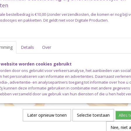
ten
ale bestelbedrag is €10,00 (zonder verzendkosten, die komen er nog bij) 
peld - Vestsluiting Hout
Sjaalspeld - Vestsluiting 
doosjes en pakketten. Dit geldt niet voor Digitale Producten.
 80 mm Kleur 1 Naturel
Cirkel 80 mm Kleur 2 Bruin
ld - Vestsluiting Hout Cirkel 80
Sjaalspeld - Vestsluiting Hout Cir
r 1 Naturel…
mm Kleur 2 Bruin…
€ 3,95
emming
Details
Over
 website worden cookies gebruikt
orden door ons gebruikt voor verkeersanalyse, het aanbieden van socia
en het personaliseren van informatie en advertenties. Daarnaast verlene
edia-, advertentie- en analysepartners toegang tot informatie over hoe u 
 Zij kunnen deze informatie gebruiken in combinatie met andere gegevens d
hebben verzameld door uw gebruik van hun diensten of die u hen hebt ver
Later opnieuw tonen
Selectie toestaan
Alles 
Nee, niet 