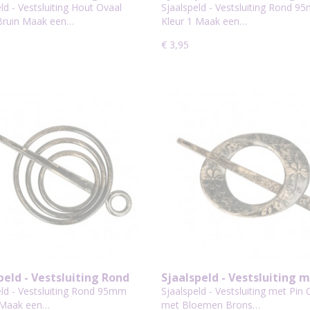
 85mm Bruin
95mm Kleur 1
ld - Vestsluiting Hout Ovaal
Sjaalspeld - Vestsluiting Rond 9
ruin Maak een…
Kleur 1 Maak een…
€ 3,95
peld - Vestsluiting Rond
Sjaalspeld - Vestsluiting m
Kleur 6
Ovaal met Bloemen Bron
eld - Vestsluiting Rond 95mm
Sjaalspeld - Vestsluiting met Pin 
 Maak een…
met Bloemen Brons…