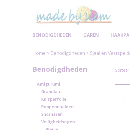
BENODIGDHEDEN
GAREN
HAAKPA
Home
>
Benodigdheden
>
Sjaal en Vestspel
Benodigdheden
Sortee
Amigurumi
Granulaat
Knisperfolie
Poppennaalden
Snorharen
Veiligheidsogen
Blauw