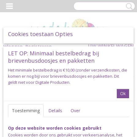
Cookies toestaan Opties
UW WINKELWAGEN
Inloggen
Registreren
LET OP: Minimaal bestelbedrag bij
Geen producten
(0)
brievenbusdoosjes en pakketten
Home
> Privacy- en Cookiebeleid
Het minimale bestelbedrag is €10,00 (zonder verzendkosten, die
komen er nog bij) voor brievenbusdoosjes en pakketten. Dit
geldt niet voor Digitale Producten.
PRIVACY- EN COOKIEBELEID MADE
Ok
BY SIEM
Toestemming
Details
Over
https://www.madebysiem.nl/
en
https://www.madebysiemshop.nl/
Datum wijziging per 26-03-2025
Op deze website worden cookies gebruikt
Over ons pr-ivacy beleid
Cookies worden door ons gebruikt voor verkeersanalyse, het