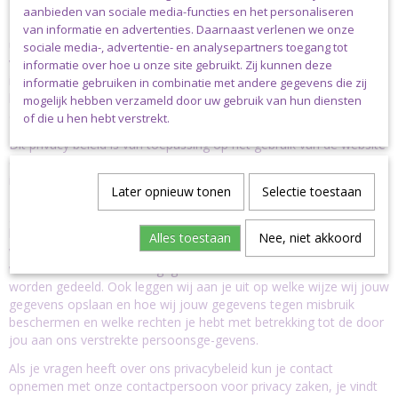
aanbieden van sociale media-functies en het personaliseren
Made by Siem geeft veel om jouw privacy. Wij verwerken daarom
van informatie en advertenties. Daarnaast verlenen we onze
uitsluitend gegevens die wij nodig hebben voor (het verbeteren
sociale media-, advertentie- en analysepartners toegang tot
van) onze dienstverlening en gaan zorgvuldig om met de
informatie over hoe u onze site gebruikt. Zij kunnen deze
informatie die wij over jou en jouw gebruik van onze diensten
informatie gebruiken in combinatie met andere gegevens die zij
hebben verzameld. Wij stellen jouw gegevens nooit voor
mogelijk hebben verzameld door uw gebruik van hun diensten
commerciële doelstellingen ter beschikking aan derden.
of die u hen hebt verstrekt.
Dit privacy beleid is van toepassing op het gebruik van de website
en de daarop ontsloten dienstverlening van Made by Siem. De
ingangsdatum voor de geldigheid van deze voorwaarden is
Later opnieuw tonen
Selectie toestaan
15/05/2023, met het publiceren van een nieuwe versie vervalt de
geldigheid van alle voorgaande versies. Dit privacy beleid
beschrijft welke gegevens over jou door ons worden verzameld,
Alles toestaan
Nee, niet akkoord
waar deze gegevens voor worden gebruikt en met wie en onder
welke voorwaarden deze gegevens eventueel met derden kunnen
worden gedeeld. Ook leggen wij aan je uit op welke wijze wij jouw
gegevens opslaan en hoe wij jouw gegevens tegen misbruik
beschermen en welke rechten je hebt met betrekking tot de door
jou aan ons verstrekte persoonsge-gevens.
Als je vragen heeft over ons privacybeleid kun je contact
opnemen met onze contactpersoon voor privacy zaken, je vindt