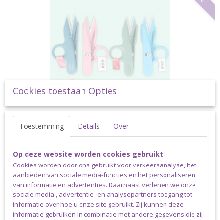
Cookies toestaan Opties
Opry Draadschaar Kleur Petrol
Opry Draadschaar Kleur Petrol Met de draadschaar van Opry…
Toestemming
Details
Over
€ 4,95
€ 3,95
Op deze website worden cookies gebruikt
✓
Op voorraad
Cookies worden door ons gebruikt voor verkeersanalyse, het
aanbieden van sociale media-functies en het personaliseren
IN WINKELWAGEN
van informatie en advertenties. Daarnaast verlenen we onze
sociale media-, advertentie- en analysepartners toegang tot
informatie over hoe u onze site gebruikt. Zij kunnen deze
Aanbieding
informatie gebruiken in combinatie met andere gegevens die zij