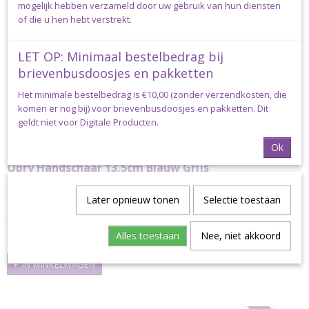
mogelijk hebben verzameld door uw gebruik van hun diensten
of die u hen hebt verstrekt.
LET OP: Minimaal bestelbedrag bij
brievenbusdoosjes en pakketten
Het minimale bestelbedrag is €10,00 (zonder verzendkosten, die
komen er nog bij) voor brievenbusdoosjes en pakketten. Dit
geldt niet voor Digitale Producten.
Ok
Opry Handschaar 13,5cm Blauw Grijs
Opry Handschaar 13,5cm Blauw Grijs Een prachtige
handschaar…
Later opnieuw tonen
Selectie toestaan
€ 8,95
€ 6,25
Alles toestaan
Nee, niet akkoord
✓
Op voorraad
IN WINKELWAGEN