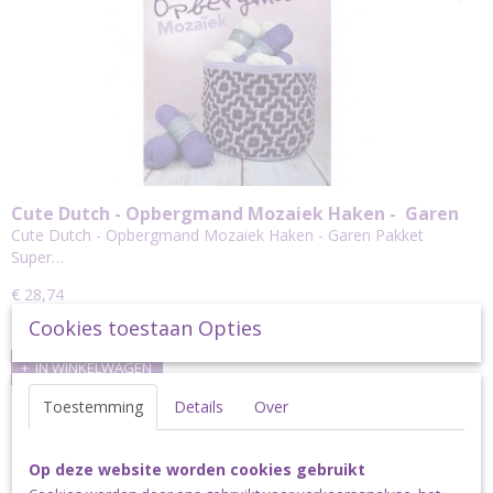
Cute Dutch - Opbergmand Mozaiek Haken - Garen
Pakket
Cute Dutch - Opbergmand Mozaiek Haken - Garen Pakket
Super…
€ 28,74
Cookies toestaan Opties
✓
Op voorraad
IN WINKELWAGEN
Toestemming
Details
Over
HAAKPAKKET
Op deze website worden cookies gebruikt