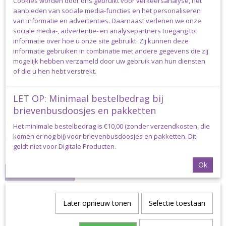
Cookies worden door ons gebruikt voor verkeersanalyse, het
aanbieden van sociale media-functies en het personaliseren
van informatie en advertenties. Daarnaast verlenen we onze
sociale media-, advertentie- en analysepartners toegang tot
informatie over hoe u onze site gebruikt. Zij kunnen deze
informatie gebruiken in combinatie met andere gegevens die zij
mogelijk hebben verzameld door uw gebruik van hun diensten
of die u hen hebt verstrekt.
LET OP: Minimaal bestelbedrag bij
brievenbusdoosjes en pakketten
Cute Dutch - Fleurige Bloemen - Garen Pakket
Cute Dutch - Fleurige Bloemen - Garen Pakket Dit garenpakket…
Het minimale bestelbedrag is €10,00 (zonder verzendkosten, die
komen er nog bij) voor brievenbusdoosjes en pakketten. Dit
€ 14,00
€ 13,30
geldt niet voor Digitale Producten.
✓
Op voorraad
Ok
IN WINKELWAGEN
Later opnieuw tonen
Selectie toestaan
HAAKPAKKET