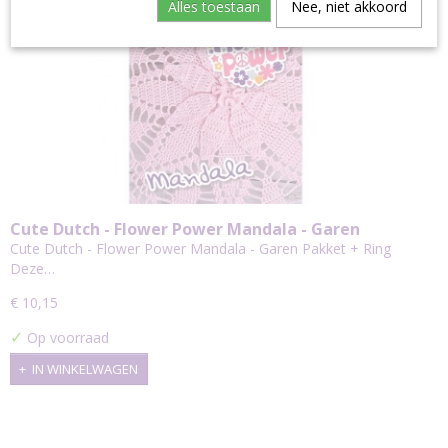
Alles toestaan
Nee, niet akkoord
Cute Dutch - Flower Power Mandala - Garen
Pakket + Ring
Cute Dutch - Flower Power Mandala - Garen Pakket + Ring
Deze…
€ 10,15
✓
Op voorraad
IN WINKELWAGEN