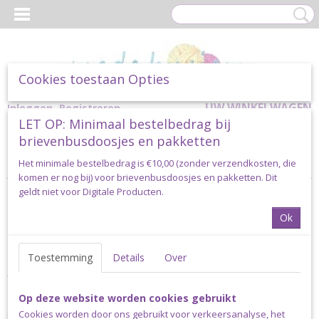
Cookies toestaan Opties
UW WINKELWAGEN
Inloggen
Registreren
LET OP: Minimaal bestelbedrag bij
Geen producten
(0)
brievenbusdoosjes en pakketten
Home
> Herroeping
Het minimale bestelbedrag is €10,00 (zonder verzendkosten, die
komen er nog bij) voor brievenbusdoosjes en pakketten. Dit
geldt niet voor Digitale Producten.
Retourneren en Herroepingsrecht
Ok
Ben je niet helemaal tevreden met je
bestelling?
Toestemming
Details
Over
Wat jammer, maar helaas kan dat voorkomen.
Op deze website worden cookies gebruikt
Bij Made by Siem heb je het recht om je bestelling tot 14 dagen
Cookies worden door ons gebruikt voor verkeersanalyse, het
na ontvangst zonder opgave van reden te herroepen. Na deze