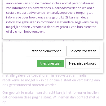
aanbieden van sociale media-functies en het personaliseren
melding heb je nog eens 14 dagen de tijd om je product(en) terug
van informatie en advertenties. Daarnaast verlenen we onze
te sturen.
sociale media-, advertentie- en analysepartners toegang tot
Kijk voor de uitsluitingen van het herroepingsrecht verder op deze
informatie over hoe u onze site gebruikt. Zij kunnen deze
pagina.
informatie gebruiken in combinatie met andere gegevens die zij
mogelijk hebben verzameld door uw gebruik van hun diensten
Retourbeleid en herroepingsrecht:
of die u hen hebt verstrekt.
Je hebt het het recht je bestelling tot 14 dagen na ontvangst
zonder opgave van reden te annuleren. U heeft na annulering
nogmaals 14 dagen om uw product retour te sturen. U krijgt dan
het orderbedrag exclusief verzendkosten gecrediteerd.
Later opnieuw tonen
Selectie toestaan
De kosten voor retour van uw huis naar de webwinkel zijn voor
eigen rekening.
Alles toestaan
Nee, niet akkoord
Indien u gebruik maakt van uw herroepingsrecht, zal het product
met alle geleverde toebehoren, in nieuwstaat en - indien
redelijkerwijze mogelijk - in de originele staat en verpakking aan
ons geretourneerd moeten worden.
Om gebruik te maken van dit recht kun je het formulier invullen
dat onderaan deze pagina staat. Wij nemen dan contact met je
op.