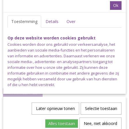
Ok
Toestemming
Details
Over
Op deze website worden cookies gebruikt
Cookies worden door ons gebruikt voor verkeersanalyse, het
aanbieden van sociale media-functies en het personaliseren
van informatie en advertenties. Daarnaast verlenen we onze
KnitPro Mindful Toerenteller Teal
sociale media-, advertentie- en analysepartners toegang tot
KnitPro Mindful Toerenteller Teal Naalden en toeren…
informatie over hoe u onze site gebruikt. Zij kunnen deze
informatie gebruiken in combinatie met andere gegevens die zij
€ 5,95
mogelijk hebben verzameld door uw gebruik van hun diensten
✓
Op voorraad
of die u hen hebt verstrekt.
IN WINKELWAGEN
Later opnieuw tonen
Selectie toestaan
Alles toestaan
Nee, niet akkoord