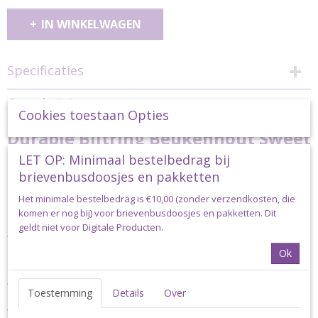
IN WINKELWAGEN
Specificaties
Productcode
Omschrijving
durable-bijtring-sweet
Cookies toestaan Opties
Durable Bijtring Beukenhout Sweet
LET OP: Minimaal bestelbedrag bij
Dreams - 1 stuk
brievenbusdoosjes en pakketten
De bijtringen zijn van beukenhout en babyproof.
Het minimale bestelbedrag is €10,00 (zonder verzendkosten, die
Deze bijtringen voldoen aan de huidige strenge veiligheidseisen.
komen er nog bij) voor brievenbusdoosjes en pakketten. Dit
geldt niet voor Digitale Producten.
Afmeting: 7 cm
Ok
Dikte: 1 cm
Verzending
Toestemming
Details
Over
Verzending binnen Nederland: