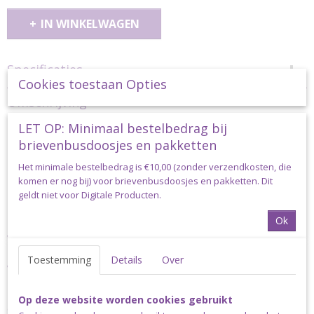
IN WINKELWAGEN
Specificaties
Cookies toestaan Opties
Productcode
Omschrijving
durable-knoop-40mm-020.1034
LET OP: Minimaal bestelbedrag bij
Durable Knoop Hout Enjoy
brievenbusdoosjes en pakketten
Life 40mm - 2 stuks
Het minimale bestelbedrag is €10,00 (zonder verzendkosten, die
komen er nog bij) voor brievenbusdoosjes en pakketten. Dit
Houten knoop met de tekst Dare to be fabulous.
geldt niet voor Digitale Producten.
Deze knoop heeft een diameter van 40mm.
Ok
Verpakt per zakje à 2 stuks
Toestemming
Details
Over
Verzending
Dit artikel kan via een brievenbus doosje verzonden worden. Let
Op deze website worden cookies gebruikt
op: wordt jouw bestelling zwaarder dan 2kg en/of is jouw