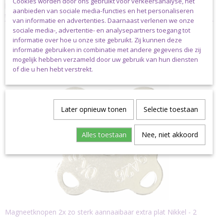
Cookies worden door ons gebruikt voor verkeersanalyse, het
besstelling boven de € 40,00 *exclusief verzendkoten) dan dien je
aanbieden van sociale media-functies en het personaliseren
te kiezen voor pakketpost.
van informatie en advertenties. Daarnaast verlenen we onze
sociale media-, advertentie- en analysepartners toegang tot
informatie over hoe u onze site gebruikt. Zij kunnen deze
informatie gebruiken in combinatie met andere gegevens die zij
mogelijk hebben verzameld door uw gebruik van hun diensten
Ook interessant
of die u hen hebt verstrekt.
Later opnieuw tonen
Selectie toestaan
Alles toestaan
Nee, niet akkoord
Magneetknopen 2x zo sterk aannaaibaar extra plat Nikkel - 2