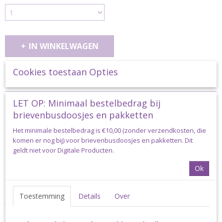
IN WINKELWAGEN
Cookies toestaan Opties
Specificaties
Productcode
Omschrijving
LET OP: Minimaal bestelbedrag bij
durable-labels-020.1215.003
brievenbusdoosjes en pakketten
Durable Leren Label Met
Het minimale bestelbedrag is €10,00 (zonder verzendkosten, die
komen er nog bij) voor brievenbusdoosjes en pakketten. Dit
Drukknoop Gemaakt Met Liefde
geldt niet voor Digitale Producten.
Ok
Kleur 003 - 2 Stuks
Durable Leren Label Gemaakt met Liefde 12x3cm.
Toestemming
Details
Over
Verpakt per zakje à 2 stuks