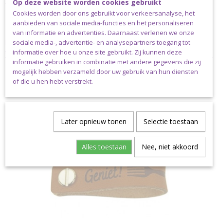
Op deze website worden cookies gebruikt
Verzending
Cookies worden door ons gebruikt voor verkeersanalyse, het
Dit artikel kan via een brievenbus doosje verzonden worden.
aanbieden van sociale media-functies en het personaliseren
Let op: wordt jouw bestelling zwaarder dan 2kg en/of is jouw
van informatie en advertenties. Daarnaast verlenen we onze
bestelling boven de € 40,00 (exclusief verzendkosten) dan dien je
sociale media-, advertentie- en analysepartners toegang tot
te kiezen voor pakketpost.
informatie over hoe u onze site gebruikt. Zij kunnen deze
informatie gebruiken in combinatie met andere gegevens die zij
mogelijk hebben verzameld door uw gebruik van hun diensten
of die u hen hebt verstrekt.
Ook interessant
Later opnieuw tonen
Selectie toestaan
Alles toestaan
Nee, niet akkoord