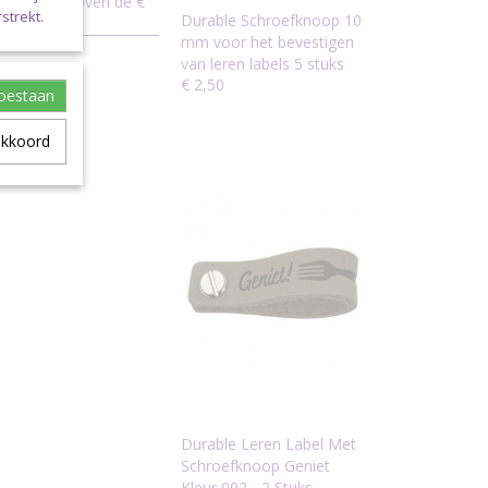
bestelling boven de €
strekt.
Durable Schroefknoop 10
ketpost.
mm voor het bevestigen
van leren labels 5 stuks
€ 2,50
toestaan
akkoord
Durable Leren Label Met
Schroefknoop Geniet
Kleur 002 - 2 Stuks