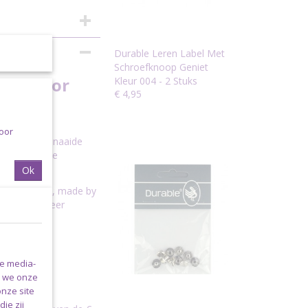
thlove4u
Durable Leren Label Met
Schroefknoop Geniet
 Love For
Kleur 004 - 2 Stuks
€ 4,95
voor
ehaakte of genaaide
 en een unieke
Ok
ade with love, made by
oepel skaileer
le media-
n we onze
onze site
ie zij