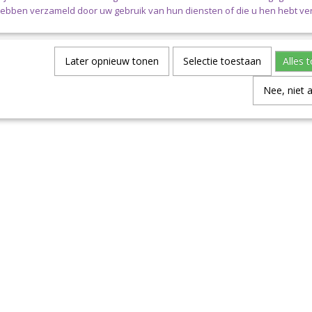
Let op: wordt jouw bestelling zwaarder dan 2kg en/of is jouw 
hebben verzameld door uw gebruik van hun diensten of die u hen hebt ver
40,00 (exclusief verzendkosten) dan dien je te kiezen voor pak
Later opnieuw tonen
Selectie toestaan
Alles 
Nee, niet 