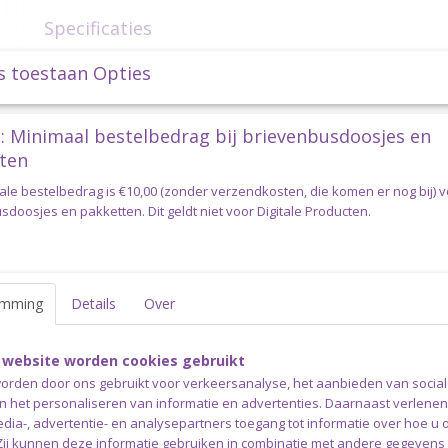
Specificaties
Productcode
opry-labels-4-madewi
s toestaan Opties
Omschrijving
Opry Skai-leren labels Made With
: Minimaal bestelbedrag bij brievenbusdoosjes en
ten
You 4 stuks
ale bestelbedrag is €10,00 (zonder verzendkosten, die komen er nog bij) 
Met zo’n trendy label van imitatieleer geef je een gebreide, g
doosjes en pakketten. Dit geldt niet voor Digitale Producten.
trui, vest, tas of zelfgemaakt cadeautje een persoonlijk tintje
uitstraling.
Er zijn verschillende teksten verkrijgbaar, zoals handmade, m
mama, made by papa en made by oma. Het label is van extra s
emming
Details
Over
gemaakt zodat het makkelijk vastgenaaid kan worden.
4 leuke labels per verpakking
 website worden cookies gebruikt
orden door ons gebruikt voor verkeersanalyse, het aanbieden van socia
Verzending
en het personaliseren van informatie en advertenties. Daarnaast verlene
edia-, advertentie- en analysepartners toegang tot informatie over hoe u 
Dit artikel kan via een brievenbus doosje verzonden worden.
 Zij kunnen deze informatie gebruiken in combinatie met andere gegevens d