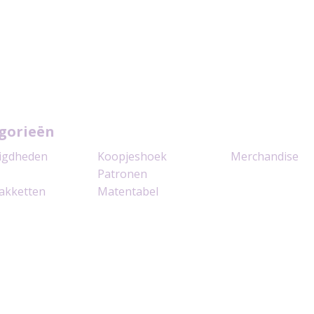
gorieën
igdheden
Koopjeshoek
Merchandise
Patronen
akketten
Matentabel