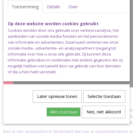
Toestemming
Details
Over
Op deze website worden cookies gebruikt
Cookies worden door ons gebruikt voor verkeersanalyse, het
aanbieden van sociale media-functies en het personaliseren
van informatie en advertenties. Daarnaast verlenen we onze
sociale media-, advertentie- en analysepartners toegang tot
informatie over hoe u onze site gebruikt. Zij kunnen deze
informatie gebruiken in combinatie met andere gegevens die zij
mogelijk hebben verzameld door uw gebruik van hun diensten
of die u hen hebt verstrekt.
Later opnieuw tonen
Selectie toestaan
Verzending
Deze portemonnee sluiting kan via een brievenbuspakket verzond
Alles toestaan
Nee, niet akkoord
je ook andere artikelen bestelt, check dan of deze ook via brievenb
kunnen worden. Zo niet, kies dan in het winkelmandje voor pakketp
Ben je niet woonachtig in Nederland dan kan je uitsluitend kiezen v