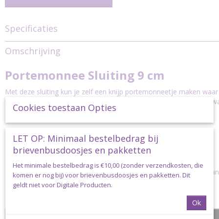
Specificaties
Productcode
Omschrijving
Klik-Sluiting-9cm
Afmetingen (l,b,h)
Portemonnee Sluiting 9 cm
9 x 0 x 0 cm
Met deze sluiting kun je zelf een knijp portemonneetje maken waar 
bankpasjes of papiergeld allerhande kleine voorwerpen in kunt bew
Cookies toestaan Opties
De sluiting gaat open door de zijkanten naar elkaar toe te knijpen.
De sluiting is 9 cm lang en gemaakt van nikkel.
LET OP: Minimaal bestelbedrag bij
brievenbusdoosjes en pakketten
Toepassing
Het minimale bestelbedrag is €10,00 (zonder verzendkosten, die
Deze sluiting wordt door ons gebruikt bij het patroon en pakket van
komen er nog bij) voor brievenbusdoosjes en pakketten. Dit
Portemonnee Suzette.
geldt niet voor Digitale Producten.
Klik hier voor de
link
naar de desbetreffende video.
Ok