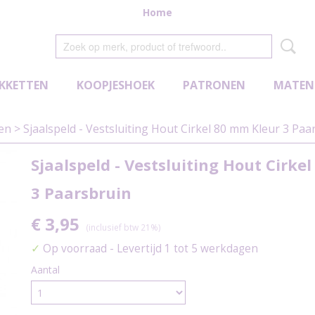
Home
KKETTEN
KOOPJESHOEK
PATRONEN
MATEN
den
>
Sjaalspeld - Vestsluiting Hout Cirkel 80 mm Kleur 3 Paa
Sjaalspeld - Vestsluiting Hout Cirke
3 Paarsbruin
€ 3,95
(inclusief btw 21%)
✓
Op voorraad
- Levertijd 1 tot 5 werkdagen
Aantal