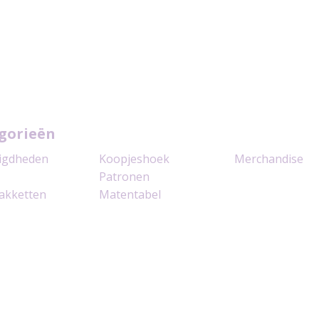
gorieën
igdheden
Koopjeshoek
Merchandise
Patronen
akketten
Matentabel