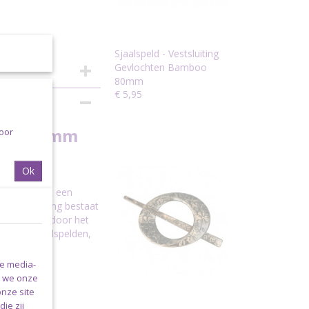
Sjaalspeld - Vestsluiting
Gevlochten Bamboo
80mm
€ 5,95
m-3
rkel 80 mm
voor
Ok
 vest af met een
re. De sluiting bestaat
lgens de pin door het
keus in sjaalspelden,
nde kleuren,
le media-
n we onze
aam,
onze site
ie zij