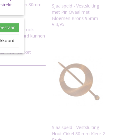
een afmeting van 80mm.
strekt.
Sjaalspeld - Vestsluiting
met Pin Ovaal met
Bloemen Brons 95mm
€ 3,95
toestaan
. Wanneer je ook
spost verstuurd kunnen
akkoord
.
ezen voor pakket
Sjaalspeld - Vestsluiting
Hout Cirkel 80 mm Kleur 2
Bruin