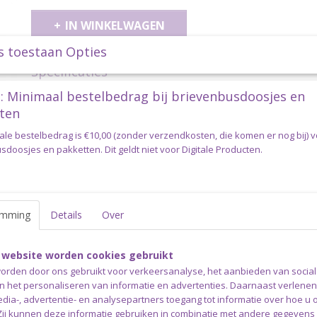
IN WINKELWAGEN
s toestaan Opties
Specificaties
: Minimaal bestelbedrag bij brievenbusdoosjes en
Productcode
speld-cirkel-hout-80m
Omschrijving
ten
Sjaalspeld - Vestsluiting Hout Ci
ale bestelbedrag is €10,00 (zonder verzendkosten, die komen er nog bij) 
doosjes en pakketten. Dit geldt niet voor Digitale Producten.
Kleur 3 Paarsbruin
Maak een gebreide of gehaakte omslagdoek, sjaal, poncho of
chique vestsluiting of sjaalspeld. Ook geschikt als haaraccessoi
emming
Details
Over
uit twee delen: leg de speld op het kledingstuk en steek vervo
kledingstuk, in het midden van de speld. Wij hebben een grote 
gemaakt van diverse soorten hout en verkrijgbaar in verschille
 website worden cookies gebruikt
afmetingen en vormen.
orden door ons gebruikt voor verkeersanalyse, het aanbieden van socia
en het personaliseren van informatie en advertenties. Daarnaast verlene
Deze ronde, asymmetrische sjaalspeld is gemaakt van duurz
edia-, advertentie- en analysepartners toegang tot informatie over hoe u 
gladgepolijst
Schima
superba-hout.
 Zij kunnen deze informatie gebruiken in combinatie met andere gegevens d