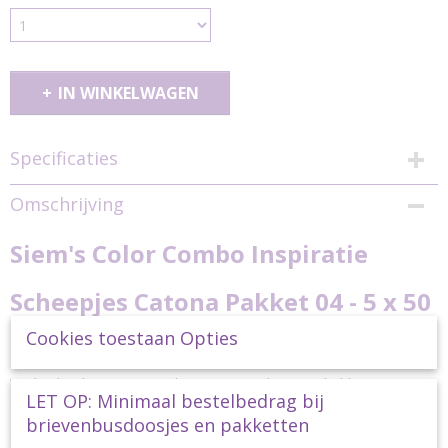
IN WINKELWAGEN
Specificaties
Productcode
Omschrijving
colorcombo-catona50-pakket04
Siem's Color Combo Inspiratie
Scheepjes Catona Pakket 04 - 5 x 50
Cookies toestaan Opties
gram
Vind je het lastig om combinaties te maken? Wij hebben een paar
LET OP: Minimaal bestelbedrag bij
Color Combo Inspiratie pakketten voor je gemaakt.
brievenbusdoosjes en pakketten
Scheepjes Catona is een bijzonder populair 100% gemerceriseerd