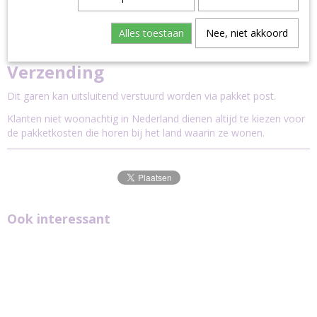
2 gratis steekmarkeerders
Let op: het kan zijn dat het verfbad / lot nummer in elk pakket
Alles toestaan
Nee, niet akkoord
anders is.
Verzending
Dit garen kan uitsluitend verstuurd worden via pakket post.
Klanten niet woonachtig in Nederland dienen altijd te kiezen voor
de pakketkosten die horen bij het land waarin ze wonen.
Ook interessant