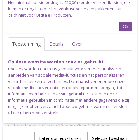
katoen garen met een subtiele glans en een gladde en zachte
Het minimale bestelbedrag is €10,00 (zonder verzendkosten, die
afwerking. Dit fijne garen (garendikte Fingering) is uiterst geschikt
komen er nog bij) voor brievenbusdoosjes en pakketten. Dit
voor het haken of breien van bijvoorbeeld kleding, amigurumi’s,
geldt niet voor Digitale Producten.
mode- en woonaccessoires of kinderspeeltjes. Scheepjes Catona
Ok
heeft het EN71-3 keurmerk, wat aangeeft dat dit garen veilig is
voor personen met een gevoelige huid en met name voor
speelgoed voor baby's en kinderen. Bij de productie is
Toestemming
Details
Over
gebruikgemaakt van een volledig biologische afvalwaterzuivering,
waardoor het gebruikte water op een veilige manier wordt
gerecycled en hergebruikt. Scheepjes Catona is verkrijgbaar in
Op deze website worden cookies gebruikt
maar liefst 113 verschillende kleuren. De aanbevolen naalddikte is
Cookies worden door ons gebruikt voor verkeersanalyse, het
2.50-3.50mm. Een bol Scheepjes Catona weegt 50 gram en heeft
aanbieden van sociale media-functies en het personaliseren
een looplengte van 125 meter.
van informatie en advertenties. Daarnaast verlenen we onze
sociale media-, advertentie- en analysepartners toegang tot
Inhoud van dit pakket:
informatie over hoe u onze site gebruikt. Zij kunnen deze
informatie gebruiken in combinatie met andere gegevens die zij
1 x Scheepjes Catona 50 gram Kleur 523 Sweet Mandarin
mogelijk hebben verzameld door uw gebruik van hun diensten
1 x Scheepjes Catona 50 gram Kleur 518 Marshmallow
of die u hen hebt verstrekt.
1 x Scheepjes Catona 50 gram Kleur 399 Lilac Mist
1 x Scheepjes Catona 50 gram Kleur 173 Bluebell
1 x Scheepjes Catona 50 gram Kleur 261 Capri Blue
Later opnieuw tonen
Selectie toestaan