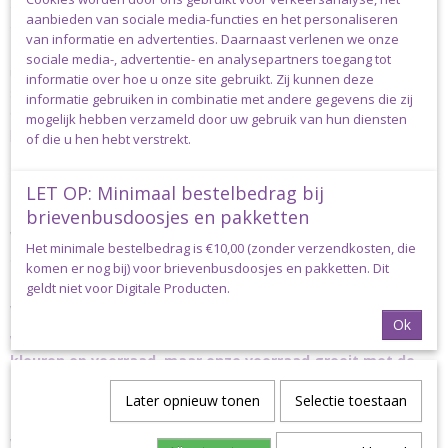
groeipapier) waarmee lantjes en dus nieuw leven kan worden
aanbieden van sociale media-functies en het personaliseren
gekweekt.
van informatie en advertenties. Daarnaast verlenen we onze
Het koordgaren heeft een foorsnee van 2.50-3.00mm en bestaat
sociale media-, advertentie- en analysepartners toegang tot
uit een geweven omhulsel rond een dunnere draad die het zijn
informatie over hoe u onze site gebruikt. Zij kunnen deze
stevigheid geeft. Het is bij uitstek geschikt voor het haken, breien
informatie gebruiken in combinatie met andere gegevens die zij
of macrameeën van woon- en modeaccessoires, zoals tassen,
mogelijk hebben verzameld door uw gebruik van hun diensten
placemats, kussens, lampekappen, chandeliers of plantenhangers.
of die u hen hebt verstrekt.
Het garen is verkrijgbaar in 12 unikleuren en 6 multicolour tinten.
LET OP: Minimaal bestelbedrag bij
Nova Vita nr. 4 is samengesteld uit 80% gerecycled katoen en
brievenbusdoosjes en pakketten
20% polyester en heeft het OEKO-TEX® Standard 100 keurmerk.
Wasbaar tot 30ᵒC. De aanbevolen naalddikte voor breien is
Het minimale bestelbedrag is €10,00 (zonder verzendkosten, die
5.00mm en voor haken 4.00mm.
komen er nog bij) voor brievenbusdoosjes en pakketten. Dit
Een bol Nova Vita nr. 4 weegt 250 gram en heeft een looplengte
geldt niet voor Digitale Producten.
van 200 meter.
Ok
Wij hebben nog niet alle kleuren DMC Nova Vita nr. 4 in uni
kleuren op voorraad, maar onze voorraad groeit met de
dag, dus staat jouw favoriete kleur er niet tussen, vraag
het ons gerust. Stuur een e-mail naar
Later opnieuw tonen
info@madebysiem.nl
Selectie toestaan
Verzending