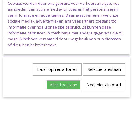
het koord raakt niet in de knoop. Meerdere bollen zijn hierdoor
Cookies worden door ons gebruikt voor verkeersanalyse, het
ook gemakkelijk te stapelen.
aanbieden van sociale media-functies en het personaliseren
Durable Braided fine is een garen van 3 mm dik gevlochten
van informatie en advertenties. Daarnaast verlenen we onze
koord. Er zit 100 meter op een bol van ca. 300 gram en de
sociale media-, advertentie- en analysepartners toegang tot
adviesdikte van een naald is 6 – 8 mm.
informatie over hoe u onze site gebruikt. Zij kunnen deze
informatie gebruiken in combinatie met andere gegevens die zij
Verzending
mogelijk hebben verzameld door uw gebruik van hun diensten
of die u hen hebt verstrekt.
Dit pakket kan uitsluitend verstuurd worden via pakket post.
Later opnieuw tonen
Selectie toestaan
Alles toestaan
Nee, niet akkoord
Ook interessant