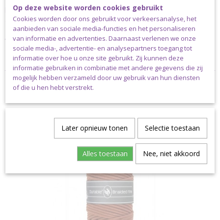
Durable Braided fine is een garen van 3 mm dik gevlochten
Op deze website worden cookies gebruikt
koord. Er zit 100 meter op een bol van ca. 300 gram en de
Cookies worden door ons gebruikt voor verkeersanalyse, het
adviesdikte van een naald is 6 – 8 mm.
aanbieden van sociale media-functies en het personaliseren
van informatie en advertenties. Daarnaast verlenen we onze
Verzending
sociale media-, advertentie- en analysepartners toegang tot
informatie over hoe u onze site gebruikt. Zij kunnen deze
Dit pakket kan uitsluitend verstuurd worden via pakket post.
informatie gebruiken in combinatie met andere gegevens die zij
mogelijk hebben verzameld door uw gebruik van hun diensten
of die u hen hebt verstrekt.
Ook interessant
Later opnieuw tonen
Selectie toestaan
Alles toestaan
Nee, niet akkoord