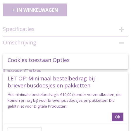
IN WINKELWAGEN
Specificaties
Productcode
Omschrijving
colourcake-6015
Durable Colour Cake 6015 Rainbow
Cookies toestaan Opties
Layer Cake
LET OP: Minimaal bestelbedrag bij
Durable Colour Cake is een getwijnde cakegaren van 250 gram /
brievenbusdoosjes en pakketten
1000 mtr met een prachtig kleurverloop.
Het minimale bestelbedrag is €10,00 (zonder verzendkosten, die
Het garen is gemaakt van 55% organische katoen en 45% anti
komen er nog bij) voor brievenbusdoosjes en pakketten. Dit
pilling acryl.
geldt niet voor Digitale Producten.
Deze bol heeft maar liefst een looplengte van 1000 mtr waardoor
het uitstekend geschikt is voor grote sjaals, kleding en homedeco
Ok
projecten.
Ook wordt het veel gebruikt voor projecten met grote ringen en