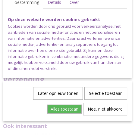
Toestemming
Details
Over
of frames.
Specificaties:
Op deze website worden cookies gebruikt
Gewicht bol: 250 gram
Cookies worden door ons gebruikt voor verkeersanalyse, het
Looplengte: 1000 meter
aanbieden van sociale media-functies en het personaliseren
Advies dikte haaknaald: 2.5 - 3 mm
van informatie en advertenties. Daarnaast verlenen we onze
Persoonlijk haak ik dit garen met een 3.5mm of een 4mm
sociale media-, advertentie- en analysepartners toegang tot
afhankelijk van het project.
informatie over hoe u onze site gebruikt. Zij kunnen deze
informatie gebruiken in combinatie met andere gegevens die zij
Je kan de Colour Cake matchen met de bijbehorende Durable
mogelijk hebben verzameld door uw gebruik van hun diensten
Piece of Cake.
of die u hen hebt verstrekt.
Verzending
Dit garen kan uitsluitend verstuurd worden via pakket post.
Later opnieuw tonen
Selectie toestaan
Alles toestaan
Nee, niet akkoord
Ook interessant