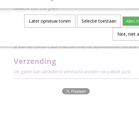
Specificaties:
Gewicht bol: 250 gram
Looplengte: 1000 meter
Advies dikte haaknaald: 2.5 - 3 mm
Later opnieuw tonen
Selectie toestaan
Alles 
Persoonlijk haak ik dit garen met een 3.5mm of een 4mm afhan
Nee, niet 
project.
Je kan de Colour Cake matchen met de bijbehorende Durable P
Verzending
Dit garen kan uitsluitend verstuurd worden via pakket post.