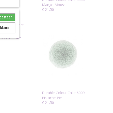
Mango Mousse
€ 21,50
toestaan
kelijk van het
akkoord
iece of Cake.
Durable Colour Cake 6009
Pistache Pie
€ 21,50