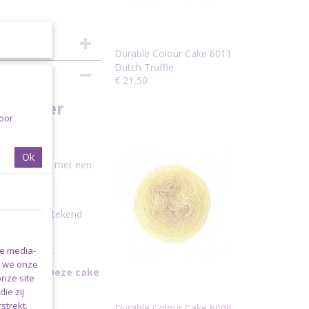
Durable Colour Cake 6011
Dutch Truffle
€ 21,50
ce Layer
voor
Ok
m / 1000 mtr met een
lling acryl.
oor het uitstekend
en of frames.
le media-
n we onze
itte cake. Deze cake
onze site
ie zij
strekt.
Durable Colour Cake 6006