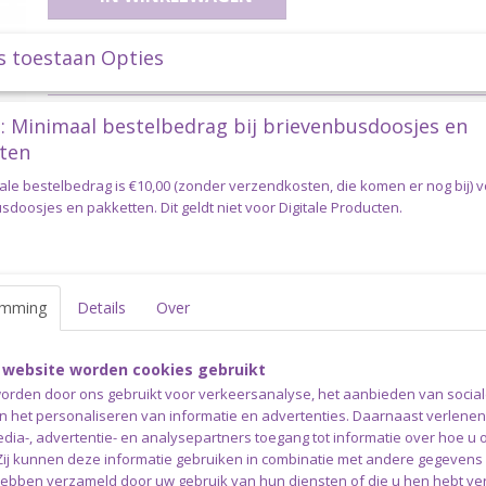
s toestaan Opties
Specificaties
Productcode
colourcake-6012
Omschrijving
: Minimaal bestelbedrag bij brievenbusdoosjes en
ten
Durable Colour Cake 6012 Liquori
ale bestelbedrag is €10,00 (zonder verzendkosten, die komen er nog bij) 
doosjes en pakketten. Dit geldt niet voor Digitale Producten.
Cake
Durable Colour Cake is een getwijnde cakegaren van 250 gra
prachtig kleurverloop.
emming
Details
Over
Het garen is gemaakt van 55% organische katoen en 45% anti pi
Deze bol heeft maar liefst een looplengte van 1000 mtr waard
geschikt is voor grote sjaals, kleding en homedeco projecten.
 website worden cookies gebruikt
Ook wordt het veel gebruikt voor projecten met grote ringen 
orden door ons gebruikt voor verkeersanalyse, het aanbieden van socia
en het personaliseren van informatie en advertenties. Daarnaast verlene
LET OP: Op de foto van de lverancier zie je een zwart w
edia-, advertentie- en analysepartners toegang tot informatie over hoe u 
is meer Salmiak kleur dan zwart wit.
 Zij kunnen deze informatie gebruiken in combinatie met andere gegevens d
hebben verzameld door uw gebruik van hun diensten of die u hen hebt ver