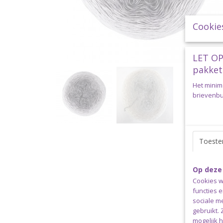
Cookie
LET OP
pakket
Het minim
brievenbus
Toest
Op deze
Cookies w
functies 
sociale m
gebruikt.
mogelijk 