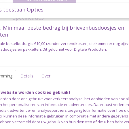
s toestaan Opties
Specificaties
: Minimaal bestelbedrag bij brievenbusdoosjes en
Productcode
durable-coral2218
Omschrijving
ten
Durable Coral 2218 Hazelnut
ale bestelbedrag is €10,00 (zonder verzendkosten, die komen er nog bij) 
doosjes en pakketten. Dit geldt niet voor Digitale Producten.
Het bekende Durable Coral haakkatoen is al meer dan 30 jaar v
Het is een heerlijk haakgaren voor de meest uiteenlopende ha
Het garen heeft een looplengte van 125 meter op 50 gram en 
emming
Details
Over
naalddikte is 2,5 tot 3,5 mm.
Durable Coral is een 100% gemerceriseerd en gegaseerd brei
 website worden cookies gebruikt
orden door ons gebruikt voor verkeersanalyse, het aanbieden van socia
Verzending
en het personaliseren van informatie en advertenties. Daarnaast verlene
edia-, advertentie- en analysepartners toegang tot informatie over hoe u 
Dit pakket kan uitsluitend verstuurd worden via pakket post.
 Zij kunnen deze informatie gebruiken in combinatie met andere gegevens d
hebben verzameld door uw gebruik van hun diensten of die u hen hebt ver