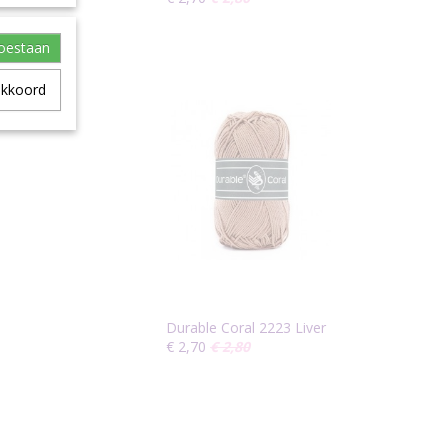
toestaan
akkoord
Durable Coral 2223 Liver
€ 2,70
€ 2,80