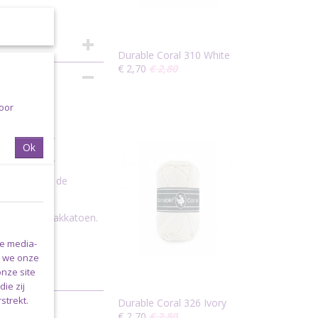
Durable Coral 310 White
€ 2,70
€ 2,80
voor
erkrijgbaar.
Ok
akprojecten.
advies voor de
katoen of haakkatoen.
le media-
n we onze
onze site
ie zij
strekt.
Durable Coral 326 Ivory
€ 2,70
€ 2,80