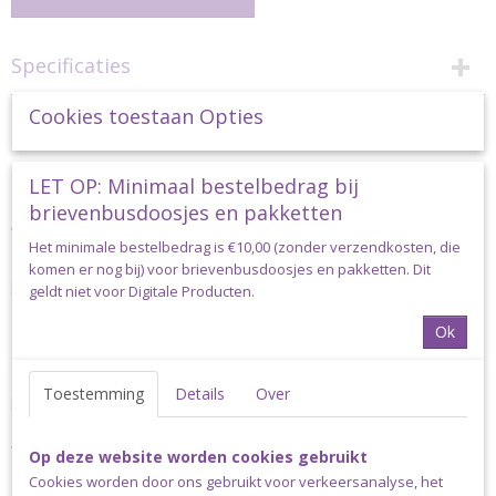
Specificaties
Productcode
Omschrijving
Cookies toestaan Opties
durable-coral221
Durable Coral 221 Holly Berry
LET OP: Minimaal bestelbedrag bij
Het bekende Durable Coral haakkatoen is al meer dan 30 jaar
brievenbusdoosjes en pakketten
verkrijgbaar.
Het minimale bestelbedrag is €10,00 (zonder verzendkosten, die
Het is een heerlijk haakgaren voor de meest uiteenlopende
komen er nog bij) voor brievenbusdoosjes en pakketten. Dit
haakprojecten.
geldt niet voor Digitale Producten.
Het garen heeft een looplengte van 125 meter op 50 gram en
Ok
advies voor de naalddikte is 2,5 tot 3,5 mm.
Durable Coral is een 100% gemerceriseerd en gegaseerd
Toestemming
Details
Over
breikatoen of haakkatoen.
Verzending
Op deze website worden cookies gebruikt
Cookies worden door ons gebruikt voor verkeersanalyse, het
Dit pakket kan uitsluitend verstuurd worden via pakket post.