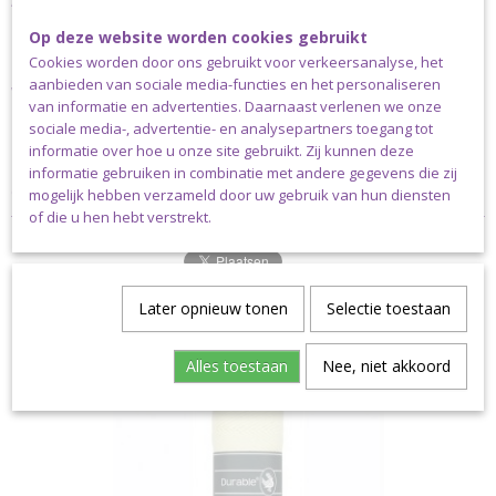
Adviesdikte naald: 4,5 mm of 5.0 mm
100 gram bol = 150 mtr
Op deze website worden cookies gebruikt
100% katoen
Cookies worden door ons gebruikt voor verkeersanalyse, het
aanbieden van sociale media-functies en het personaliseren
Verzending
van informatie en advertenties. Daarnaast verlenen we onze
sociale media-, advertentie- en analysepartners toegang tot
Dit garen kan uitsluitend verstuurd worden via pakket post.
informatie over hoe u onze site gebruikt. Zij kunnen deze
Klanten niet woonachtig in Nederland dienen altijd te kiezen voor
informatie gebruiken in combinatie met andere gegevens die zij
de pakketkosten die horen bij het land waarin ze wonen.
mogelijk hebben verzameld door uw gebruik van hun diensten
of die u hen hebt verstrekt.
Later opnieuw tonen
Selectie toestaan
Ook interessant
Alles toestaan
Nee, niet akkoord