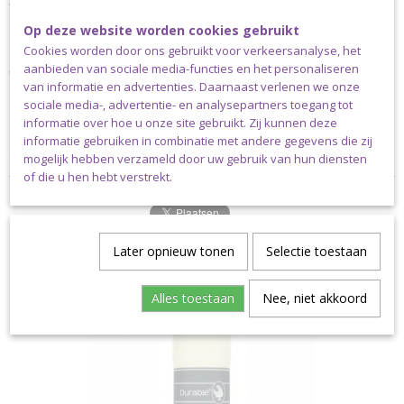
Adviesdikte naald: 4,5 mm of 5.0 mm
100 gram bol = 150 mtr
Op deze website worden cookies gebruikt
100% katoen
Cookies worden door ons gebruikt voor verkeersanalyse, het
aanbieden van sociale media-functies en het personaliseren
Verzending
van informatie en advertenties. Daarnaast verlenen we onze
sociale media-, advertentie- en analysepartners toegang tot
Dit garen kan uitsluitend verstuurd worden via pakket post.
informatie over hoe u onze site gebruikt. Zij kunnen deze
Klanten niet woonachtig in Nederland dienen altijd te kiezen voor
informatie gebruiken in combinatie met andere gegevens die zij
de pakketkosten die horen bij het land waarin ze wonen.
mogelijk hebben verzameld door uw gebruik van hun diensten
of die u hen hebt verstrekt.
Later opnieuw tonen
Selectie toestaan
Ook interessant
Alles toestaan
Nee, niet akkoord