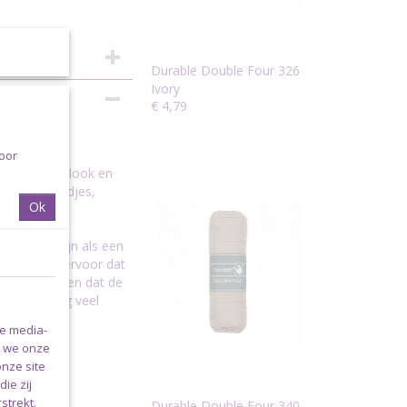
Durable Double Four 326
Ivory
€ 4,79
rple
voor
ie vintage look en
truien, kleedjes,
Ok
en knuffels.
De bollen zijn als een
. Dit zorgt ervoor dat
 kan worden en dat de
met oneindig veel
le media-
n we onze
onze site
ie zij
strekt.
Durable Double Four 340