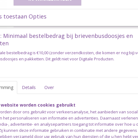
s toestaan Opties
Specificaties
Productcode
durable-double4-269
Omschrijving
: Minimaal bestelbedrag bij brievenbusdoosjes en
ten
Durable Double Four 269 Light Pu
ale bestelbedrag is €10,00 (zonder verzendkosten, die komen er nog bij) 
Durable Double four is een 100% katoenen garen met een moo
doosjes en pakketten. Dit geldt niet voor Digitale Producten.
voelt heerlijk zacht aan. Het garen is te gebruiken voor vesten, 
kussen en andere home-deco accessoires en ook amigurumi’s 
De lijn bestaat uit 41 prachtige op elkaar afgestemde kleuren. 
emming
Details
Over
zogenoemde pull-skein bol in een lange cilindervorm gewikkeld
gemakkelijk het begin van de draad uit het midden getrokken
bollen gemakkelijk te stapelen zijn. Een prachtig katoengaren 
 website worden cookies gebruikt
toepassingen.
orden door ons gebruikt voor verkeersanalyse, het aanbieden van socia
en het personaliseren van informatie en advertenties. Daarnaast verlene
Durable Double Four 100 gram
edia-, advertentie- en analysepartners toegang tot informatie over hoe u 
Adviesdikte naald: 4,5 mm of 5.0 mm
 Zij kunnen deze informatie gebruiken in combinatie met andere gegevens d
100 gram bol = 150 mtr
hebben verzameld door uw gebruik van hun diensten of die u hen hebt ver