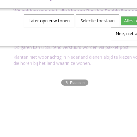
100% katoen
Wij hebben nog niet alle kleuren Durable Double Four o
onze voorraad groeit met de dag, dus staat jouw favori
Later opnieuw tonen
Selectie toestaan
Alles 
tussen, vraag het ons gerust. Stuur een e-mail naar
inf
Nee, niet 
Verzending
Dit garen kan uitsluitend verstuurd worden via pakket post.
Klanten niet woonachtig in Nederland dienen altijd te kiezen 
die horen bij het land waarin ze wonen.