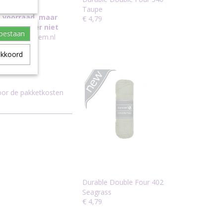
Taupe
p voorraad, maar
€ 4,79
ete kleur er niet
toestaan
o@madebysiem.nl
akkoord
voor de pakketkosten
Durable Double Four 402
Seagrass
€ 4,79