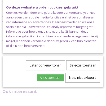
Adviesdikte naald: 4,5 mm of 5.0 mm
100 gram bol = 150 mtr
Op deze website worden cookies gebruikt
100% katoen
Cookies worden door ons gebruikt voor verkeersanalyse, het
Wij hebben nog niet alle kleuren Durable Double Four op
aanbieden van sociale media-functies en het personaliseren
voorraad, maar onze voorraad groeit met de dag, dus
van informatie en advertenties. Daarnaast verlenen we onze
staat jouw favoriete kleur er niet tussen, vraag het ons
sociale media-, advertentie- en analysepartners toegang tot
gerust. Stuur een e-mail naar
info@madebysiem.nl
informatie over hoe u onze site gebruikt. Zij kunnen deze
informatie gebruiken in combinatie met andere gegevens die zij
Verzending
mogelijk hebben verzameld door uw gebruik van hun diensten
of die u hen hebt verstrekt.
Dit garen kan uitsluitend verstuurd worden via pakket post.
Klanten niet woonachtig in Nederland dienen altijd te kiezen voor
de pakketkosten die horen bij het land waarin ze wonen.
Later opnieuw tonen
Selectie toestaan
Alles toestaan
Nee, niet akkoord
Ook interessant