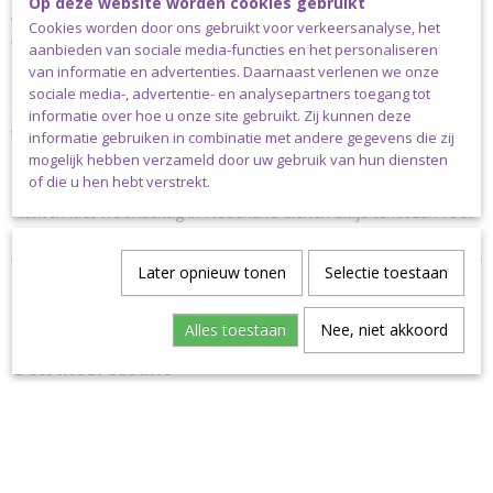
Op deze website worden cookies gebruikt
Wij hebben nog niet alle kleuren Durable Macramé op
Cookies worden door ons gebruikt voor verkeersanalyse, het
voorraad, maar onze voorraad groeit met de dag, dus
aanbieden van sociale media-functies en het personaliseren
staat jouw favoriete kleur er niet tussen, vraag het ons
van informatie en advertenties. Daarnaast verlenen we onze
gerust. Stuur een e-mail naar
info@madebysiem.nl
sociale media-, advertentie- en analysepartners toegang tot
informatie over hoe u onze site gebruikt. Zij kunnen deze
Verzending
informatie gebruiken in combinatie met andere gegevens die zij
mogelijk hebben verzameld door uw gebruik van hun diensten
Dit garen kan uitsluitend verstuurd worden via pakket post.
of die u hen hebt verstrekt.
Klanten niet woonachtig in Nederland dienen altijd te kiezen voor
de pakketkosten die horen bij het land waarin ze wonen.
Later opnieuw tonen
Selectie toestaan
Alles toestaan
Nee, niet akkoord
Ook interessant