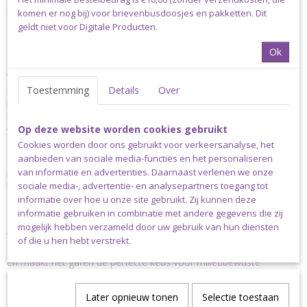
een gehaakt randje, bijna elke familie bezit wel dergelijke items
komen er nog bij) voor brievenbusdoosjes en pakketten. Dit
die van generatie op generatie worden doorgegeven en
geldt niet voor Digitale Producten.
gekoesterd.
Ok
Scheepjes Legacy katoen nr. 6
is een eerbetoon aan het
verleden en is bij uitstek geschikt voor het maken van projecten
die de tand des tijds moeten trotseren. Dit garen van zuiver
Toestemming
Details
Over
katoen is verkrijgbaar in de klassieke tinten wit en naturel ecru en
heeft een natuurlijk matte uitstraling. Scheepjes Legacy is ook
Op deze website worden cookies gebruikt
verkrijgbaar in een variant van 100% gemerceriseerd katoen die
zich onderscheidt door de gave, gladde draad met een subtiele
Cookies worden door ons gebruikt voor verkeersanalyse, het
glans. Beide uitvoeringen zijn heerlijk zacht, ademend en
aanbieden van sociale media-functies en het personaliseren
profiteren van een grotere dichtheid en twijning dan andere
van informatie en advertenties. Daarnaast verlenen we onze
katoenen garens.
sociale media-, advertentie- en analysepartners toegang tot
informatie over hoe u onze site gebruikt. Zij kunnen deze
Steeds vaker wordt bij de productie van Scheepjes garens gebruik
informatie gebruiken in combinatie met andere gegevens die zij
gemaakt van een volledig biologische afvalwaterzuivering,
mogelijk hebben verzameld door uw gebruik van hun diensten
waardoor het gebruikte water op een veilige manier wordt
of die u hen hebt verstrekt.
gerecycled en hergebruikt. Dit geldt ook voor Scheepjes Legacy
en maakt het garen de perfecte keus voor milieubewuste
creatievelingen.
Later opnieuw tonen
Selectie toestaan
Garenspecificaties