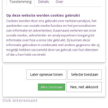
Toestemming
Details
Over
haakkatoen, zowel de matte als de gemerceriseerde versie
Verzending
Op deze website worden cookies gebruikt
Cookies worden door ons gebruikt voor verkeersanalyse, het
Verzending binnen Nederland:
aanbieden van sociale media-functies en het personaliseren
van informatie en advertenties. Daarnaast verlenen we onze
Deze staalkaart past in een brievenbuspakketje. Hou er rekening
sociale media-, advertentie- en analysepartners toegang tot
mee dat een brievenbus doosje maximaal 2 kg mag wegen.+
informatie over hoe u onze site gebruikt. Zij kunnen deze
Bestel je er nog andere artikelen bij die niet in een
informatie gebruiken in combinatie met andere gegevens die zij
brievenbusdoosje passen, dan kan jouw bestelling uitsluitend
mogelijk hebben verzameld door uw gebruik van hun diensten
verstuurd worden via pakket post.
of die u hen hebt verstrekt.
Niet woonachtig in Nederland?
Dan kan je uitsluitend kiezen voor pakket kosten die horen bij het
land waarin je woont.
Later opnieuw tonen
Selectie toestaan
Alles toestaan
Nee, niet akkoord
Ook interessant