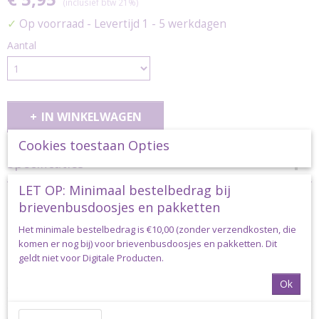
(inclusief btw 21%)
✓
Op voorraad
- Levertijd 1 - 5 werkdagen
Aantal
IN WINKELWAGEN
Cookies toestaan Opties
Specificaties
LET OP: Minimaal bestelbedrag bij
Productcode
Omschrijving
staalkaart-durable-katoen
brievenbusdoosjes en pakketten
Staalkaart Durable Breikatoen en
Het minimale bestelbedrag is €10,00 (zonder verzendkosten, die
komen er nog bij) voor brievenbusdoosjes en pakketten. Dit
geldt niet voor Digitale Producten.
Glanskatoen
Ok
Staalkaart Durable Breikatoen en Glanskatoen
Overzicht van alle kleuren met stalen van het garen brei- en