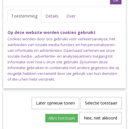
koopt.
Dit verrassingspakket bestaat hoofdzakelijk uit katoen en katoen
blends en wordt gemaakt in de vorm van een verrassingstaart.
Toestemming
Details
Over
Ideaal voor een verjaardag of moederdag.
Je hebt een aantal zekerheden:
Op deze website worden cookies gebruikt
Cookies worden door ons gebruikt voor verkeersanalyse, het
- De waarde van een pakket ligt altijd hoger dan dat jij er voor
aanbieden van sociale media-functies en het personaliseren
betaald hebt.
van informatie en advertenties. Daarnaast verlenen we onze
- Het garen dat in jouw pakket zit bevat
GEEN
wol.
sociale media-, advertentie- en analysepartners toegang tot
informatie over hoe u onze site gebruikt. Zij kunnen deze
- Wij zullen ervoor zorgen dat je ook echt iets kan met het garen
informatie gebruiken in combinatie met andere gegevens die zij
dat in jouw pakket zit.
mogelijk hebben verzameld door uw gebruik van hun diensten
Je mag 1 kleur kiezen waar je
NIET
blij van wordt! Wij zullen
of die u hen hebt verstrekt.
proberen om daar rekening mee te houden.
LET OP: De inhoud van elk pakket kan anders zijn en
verrassingspakketten mogen niet geretourneerd worden.
Later opnieuw tonen
Selectie toestaan
Verzending
Alles toestaan
Nee, niet akkoord
Verzending binnen Nederland: