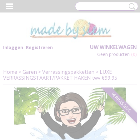
UW WINKELWAGEN
Inloggen
Registreren
Geen producten
(0)
Home
>
Garen
>
Verrassingspakketten
>
LUXE
VERRASSINGSTAART/PAKKET HAKEN twv €99,95
VERRASSING