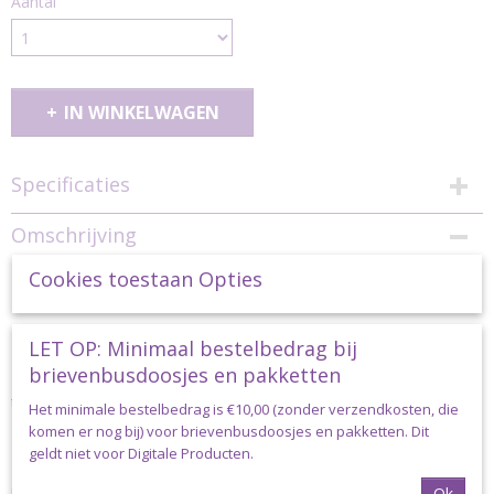
Aantal
IN WINKELWAGEN
Specificaties
Productcode
Omschrijving
verrassing-luxe-haken
Cookies toestaan Opties
LUXE VERRASSINGSTAART/PAKKET
HAKEN twv €99,95
LET OP: Minimaal bestelbedrag bij
brievenbusdoosjes en pakketten
Hou jij van een verrassing en durf jij het aan om een pakket aan
te schaffen waarvan je van te voren niet weet wat er exact in zit?
Het minimale bestelbedrag is €10,00 (zonder verzendkosten, die
komen er nog bij) voor brievenbusdoosjes en pakketten. Dit
Dan is dit jouw kans.
geldt niet voor Digitale Producten.
Het woord verrassingspakket zegt het al. Je weet niet exact wat je
Ok