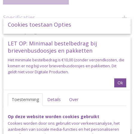
Specificaties
Cookies toestaan Opties
Productcode
Omschrijving
pk-perfectmatch-colourcake
LET OP: Minimaal bestelbedrag bij
Perfect Match Omslagdoek
brievenbusdoosjes en pakketten
Haakpakket met Durable Colour
Het minimale bestelbedrag is €10,00 (zonder verzendkosten, die
komen er nog bij) voor brievenbusdoosjes en pakketten. Dit
geldt niet voor Digitale Producten.
Cake
Ok
De Perfect Match omslagdoek is een driehoekssjaal, die je zelf
helemaal kan aanpassen (volgens instructies) naar jouw wensen.
Toestemming
Details
Over
Het patroon van de Perfect Match is vooralsnog alleen
beschikbaar via onderstaande video tutorial.
Er is dus op dit moment nog geen geschreven patroon aanwezig,
Op deze website worden cookies gebruikt
wellicht ooit in de toekomst.
Cookies worden door ons gebruikt voor verkeersanalyse, het
aanbieden van sociale media-functies en het personaliseren