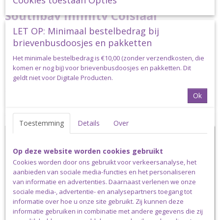
Cookies toestaan Opties
Southbay Infinity Colsjaal
LET OP: Minimaal bestelbedrag bij
Haakpakket met Durable Colour
brievenbusdoosjes en pakketten
Het minimale bestelbedrag is €10,00 (zonder verzendkosten, die
Cake
komen er nog bij) voor brievenbusdoosjes en pakketten. Dit
geldt niet voor Digitale Producten.
De Southbay infinity Colsjaal is een prachtige ruime
soepelvallende colsjaal.
Ok
Het patroon van de Southbay infinity colsjaal is beschikbaar op
ons YouTube kanaal Made by Siem.
Toestemming
Details
Over
Op deze website worden cookies gebruikt
Cookies worden door ons gebruikt voor verkeersanalyse, het
aanbieden van sociale media-functies en het personaliseren
van informatie en advertenties. Daarnaast verlenen we onze
sociale media-, advertentie- en analysepartners toegang tot
informatie over hoe u onze site gebruikt. Zij kunnen deze
informatie gebruiken in combinatie met andere gegevens die zij