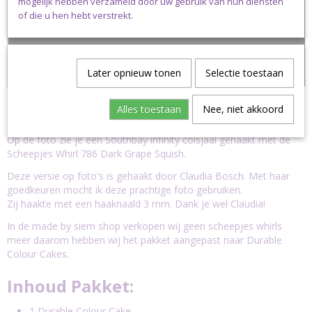
mogelijk hebben verzameld door uw gebruik van hun diensten
of die u hen hebt verstrekt.
Later opnieuw tonen
Selectie toestaan
Alles toestaan
Nee, niet akkoord
Extra info:
Op de foto zie je een Southbay infinity colsjaal gehaakt met de
Scheepjes Whirl 786 Dark Grape Squish
.
Deze versie op foto's is gehaakt door Claudia Bosch. Met haar
goedkeuren mocht ik deze prachtige foto gebruiken.
Zij haakte met een haaknaald 3 mm. Dank je wel Claudia!
In de made by siem shop verkopen wij geen scheepjes whirls
meer daarom hebben wij het pakket aangepast naar Durable
Colour Cakes.
Inhoud Pakket:
1 Durable Colour Cake