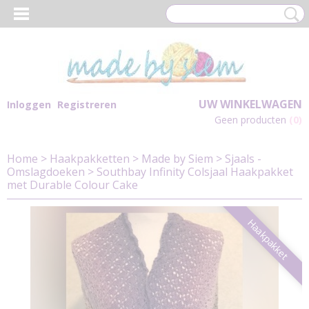
UW WINKELWAGEN
Inloggen
Registreren
Geen producten
(0)
Home
>
Haakpakketten
>
Made by Siem
>
Sjaals -
Omslagdoeken
>
Southbay Infinity Colsjaal Haakpakket
met Durable Colour Cake
Haakpakket