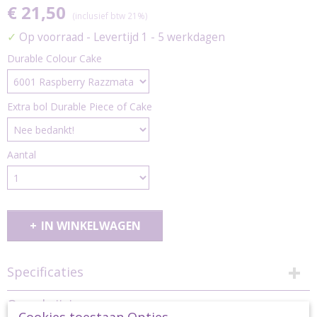
€ 21,50
(inclusief btw 21%)
✓
Op voorraad
- Levertijd 1 - 5 werkdagen
Durable Colour Cake
Extra bol Durable Piece of Cake
Aantal
IN WINKELWAGEN
Specificaties
Productcode
Omschrijving
pk-southaby-infinity-col-colourcake