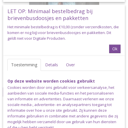
LET OP: Minimaal bestelbedrag bij
brievenbusdoosjes en pakketten
Het minimale bestelbedrag is €10,00 (zonder verzendkosten, die
komen er nog bij) voor brievenbusdoosjes en pakketten. Dit
geldt niet voor Digitale Producten.
Ok
Elise Beach Bag by Siem - Haakpakket
Elise Beach Bag by Siem - Haakpakket Dit product betreft het…
Toestemming
Details
Over
€ 22,70
€ 19,20
Op deze website worden cookies gebruikt
✓
Op voorraad
Cookies worden door ons gebruikt voor verkeersanalyse, het
IN WINKELWAGEN
aanbieden van sociale media-functies en het personaliseren
van informatie en advertenties. Daarnaast verlenen we onze
sociale media-, advertentie- en analysepartners toegang tot
informatie over hoe u onze site gebruikt. Zij kunnen deze
HAAKPAKKET
informatie gebruiken in combinatie met andere gegevens die zij
mogelijk hebben verzameld door uw gebruik van hun diensten
of die u hen hebt verstrekt.