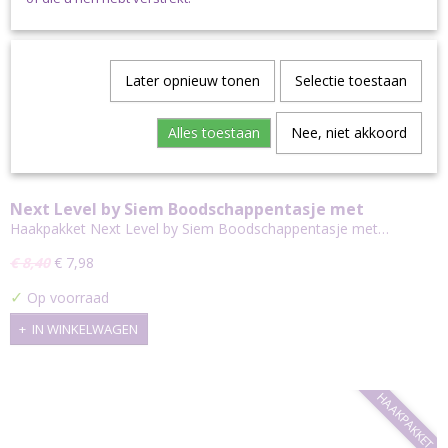
Later opnieuw tonen
Selectie toestaan
Alles toestaan
Nee, niet akkoord
Next Level by Siem Boodschappentasje met
Opbergbuideltje
Haakpakket Next Level by Siem Boodschappentasje met…
€ 8,40
€ 7,98
✓
Op voorraad
IN WINKELWAGEN
HAAKPAKKET