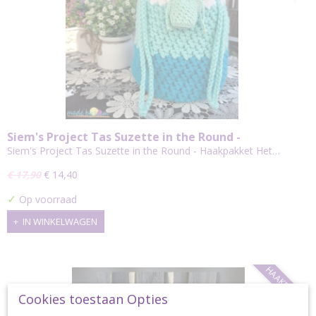
Siem's Project Tas Suzette in the Round -
Haakpakket
Siem's Project Tas Suzette in the Round - Haakpakket Het…
€ 17,90
€ 14,40
✓
Op voorraad
IN WINKELWAGEN
HAAKPAKKET
Cookies toestaan Opties