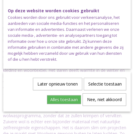
Nederlands en Engels. Geleverd per 1 stuk.
Op deze website worden cookies gebruikt
Over Woolwise
Cookies worden door ons gebruikt voor verkeersanalyse, het
Scheepjes is toegewijd aan kwaliteit en duurzaamheid en dit komt
aanbieden van sociale media-functies en het personaliseren
tot uitdrukking in een nieuw, gerecycled garen van
van informatie en advertenties. Daarnaast verlenen we onze
merinowol:
Scheepjes Woolwise
. Het gebruik van gerecycled
sociale media-, advertentie- en analysepartners toegang tot
materiaal betekent een duurzamer en milieuvriendelijker product,
informatie over hoe u onze site gebruikt. Zij kunnen deze
zonder in te leveren op kwaliteit. De heerlijk zachte vezels zorgen
informatie gebruiken in combinatie met andere gegevens die zij
voor een hoogwaardig garen met een prachtige stekendefinitie.
mogelijk hebben verzameld door uw gebruik van hun diensten
Woolwise is daarmee erg geschikt voor breipatronen met
of die u hen hebt verstrekt.
meerdere kleuren en te gebruiken voor allerlei projecten, zoals
kleding en woontextiel. Het garen geeft warmte in de winter en
koelte in de zomer door de unieke natuurlijke warmte- en
vochtregulerende eigenschappen. Het is zacht voor de huid,
Later opnieuw tonen
Selectie toestaan
vriendelijk voor de planeet en bovendien erg
onderhoudsvriendelijk.
Alles toestaan
Nee, niet akkoord
Scheepjes Woolwise is een superwash garen. Projecten gemaakt
met Woolwise kunnen dus gewoon in de wasmachine op een
wolwasprogramma, zonder dat ze zullen krimpen of vervilten.
Zuivere wol is echter een bijzonder materiaal met natuurlijke
zelfreinigende eigenschappen. Het is daarom slim om projecten
die je maakt met Woolwise gewoon buiten te laten luchten. Zo