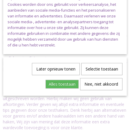
Cookies worden door ons gebruikt voor verkeersanalyse, het
Benodigdheden:
aanbieden van sociale media-functies en het personaliseren
van informatie en advertenties. Daarnaast verlenen we onze
Deze vind je bij de pakketten.
sociale media-, advertentie- en analysepartners toegang tot
informatie over hoe u onze site gebruikt. Zij kunnen deze
Wij verkopen pakketten met Scheepjes Sunkissed ->
informatie gebruiken in combinatie met andere gegevens die zij
https://www.madebysiemshop.nl/webshop/haakpakketten/tassen/de
mogelijk hebben verzameld door uw gebruik van hun diensten
level-by-siem-boodschappentasje-met-opbergbuideltje-
of die u hen hebt verstrekt.
sunkissed.html
en Scheepjes Catona ->
https://www.madebysiemshop.nl/webshop/haakpakketten/tassen/det
Later opnieuw tonen
Selectie toestaan
level-by-siem-boodschappentasje-met-opbergbuideltje.html
Extra informatie:
Alles toestaan
Nee, niet akkoord
Goed om te weten is, dat onze haakpatronen altijd volledig
uitgeschreven worden. Hierbij maken wij geen gebruik van
afkortingen. Verder geven wij altijd extra informatie en eventuele
tips gegeven door onze testhakers. Denk hierbij aan alternatieven
voor garens en/of andere haaknaalden ivm een andere hand van
haken, Wij zijn van mening dat deze informatie een extra
wardevolle toevoeging is voor onze klante.