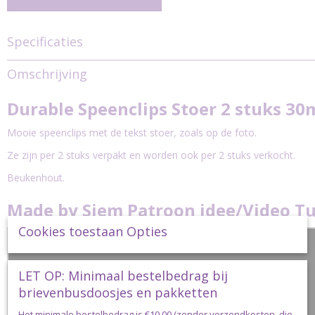
Specificaties
Productcode
Omschrijving
durable-speenclip-stoer
Durable Speenclips Stoer 2 stuks 3
Mooie speenclips met de tekst stoer, zoals op de foto.
Ze zijn per 2 stuks verpakt en worden ook per 2 stuks verkocht.
Beukenhout.
Made by Siem Patroon idee/Video Tu
Cookies toestaan Opties
LET OP: Minimaal bestelbedrag bij
brievenbusdoosjes en pakketten
Het minimale bestelbedrag is €10,00 (zonder verzendkosten, die