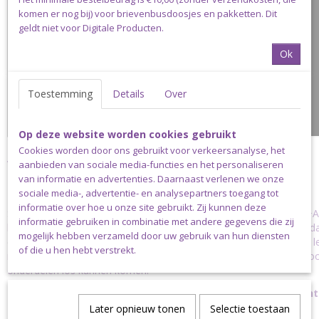
komen er nog bij) voor brievenbusdoosjes en pakketten. Dit
geldt niet voor Digitale Producten.
Ok
Toestemming
Details
Over
Op deze website worden cookies gebruikt
Cookies worden door ons gebruikt voor verkeersanalyse, het
Veiligheid
aanbieden van sociale media-functies en het personaliseren
van informatie en advertenties. Daarnaast verlenen we onze
Denk altijd aan de veiligheid van de baby!!!
sociale media-, advertentie- en analysepartners toegang tot
informatie over hoe u onze site gebruikt. Zij kunnen deze
Speenkoorden moeten voldoen aan de Europese NEN-EN 12586+A1
informatie gebruiken in combinatie met andere gegevens die zij
betekent dat speenkoorden bijvoorbeeld nooit langer mogen zijn da
mogelijk hebben verzameld door uw gebruik van hun diensten
exclusief speenclip, maar inclusief lus. Inclusief clip is de maximale 
of die u hen hebt verstrekt.
mag geen BPA in het koord of de kralen verwerkt zijn en zorg ervoo
onderdelen los kunnen komen.
Een speenkoord mag alleen gebruikt worden onder toezicht
speenkoord NOOIT mee naar bed.
Later opnieuw tonen
Selectie toestaan