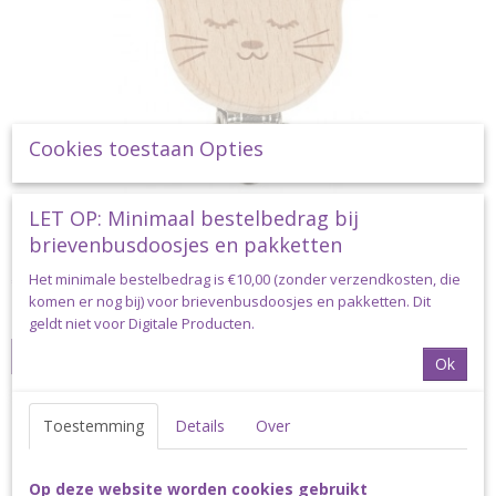
Cookies toestaan Opties
LET OP: Minimaal bestelbedrag bij
Durable Speenclips Poes 2 stuks
brievenbusdoosjes en pakketten
Durable Speenclips Poes 2 stuks Super schattige houten…
Het minimale bestelbedrag is €10,00 (zonder verzendkosten, die
€ 5,00
komen er nog bij) voor brievenbusdoosjes en pakketten. Dit
✓
Op voorraad
geldt niet voor Digitale Producten.
IN WINKELWAGEN
Ok
Toestemming
Details
Over
Op deze website worden cookies gebruikt