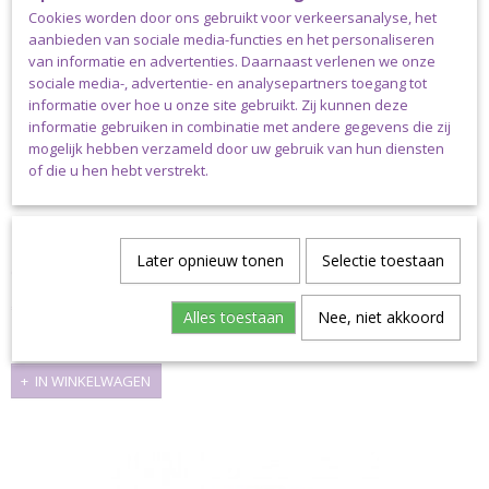
Cookies worden door ons gebruikt voor verkeersanalyse, het
aanbieden van sociale media-functies en het personaliseren
van informatie en advertenties. Daarnaast verlenen we onze
sociale media-, advertentie- en analysepartners toegang tot
informatie over hoe u onze site gebruikt. Zij kunnen deze
informatie gebruiken in combinatie met andere gegevens die zij
mogelijk hebben verzameld door uw gebruik van hun diensten
of die u hen hebt verstrekt.
Durable Speenclips Lief 2 stuks 30mm
Durable Speenclips Lief 2 stuks 30mm Mooie speenclips met
Later opnieuw tonen
Selectie toestaan
de…
€ 5,00
Alles toestaan
Nee, niet akkoord
✓
Op voorraad
IN WINKELWAGEN