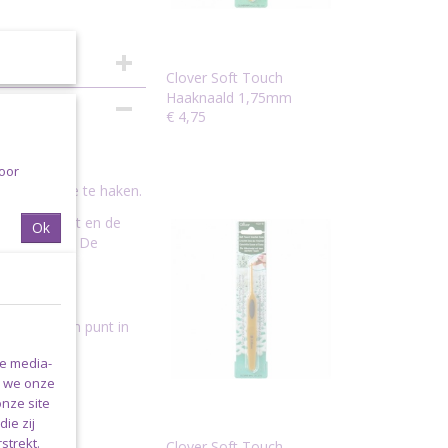
Clover Soft Touch
Haaknaald 1,75mm
€ 4,75
50mm
voor
genot om mee te haken.
el moe wordt en de
Ok
aald glijdt. De
msteun.
n met stalen punt in
le media-
n we onze
onze site
ie zij
je
strekt.
Clover Soft Touch