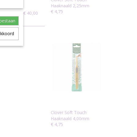
Haaknaald 2,25mm
€ 4,75
ng boven de € 40,00
t.
toestaan
akkoord
Clover Soft Touch
Haaknaald 4,00mm
€ 4,75