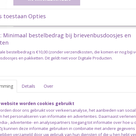
s toestaan Opties
Specificaties
Productcode
clover-softtouch4.5
Omschrijving
: Minimaal bestelbedrag bij brievenbusdoosjes en
ten
Clover Soft Touch Haaknaald 4,
ale bestelbedrag is €10,00 (zonder verzendkosten, die komen er nog bij) 
De haaknaalden uit de serie Soft Touch van Clover zijn een 
doosjes en pakketten. Dit geldt niet voor Digitale Producten.
Het ergonomische softgrip handvat voorkomt dat de hand sn
haaknaaldpunt zorgt ervoor dat het garen soepel over de haakn
haaknaalden hebben een chique goudkleur en een zwarte dui
emming
Details
Over
De naalddikte staat duidelijk op het handvat gedrukt.
Verkrijgbaar met aluminium punt in naalddiktes 2.00-6.00mm e
 website worden cookies gebruikt
naalddiktes 0.50-1.75mm
orden door ons gebruikt voor verkeersanalyse, het aanbieden van socia
en het personaliseren van informatie en advertenties. Daarnaast verlene
Verzending
edia-, advertentie- en analysepartners toegang tot informatie over hoe u 
 Zij kunnen deze informatie gebruiken in combinatie met andere gegevens d
Deze haaknaald kan verzonden worden in een brievenbusdoos
hebben verzameld door uw gebruik van hun diensten of die u hen hebt ver