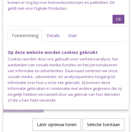
komen er nog bij) voor brievenbusdoosjes en pakketten. Dit
geldt niet voor Digitale Producten.
Ok
Toestemming
Details
Over
Op deze website worden cookies gebruikt
Cookies worden door ons gebruikt voor verkeersanalyse, het
aanbieden van sociale media-functies en het personaliseren
van informatie en advertenties. Daarnaast verlenen we onze
Clover Soft Touch Haaknaald 2,75mm
sociale media-, advertentie- en analysepartners toegang tot
Clover Soft Touch Haaknaald 2,75mm De haaknaalden uit de…
informatie over hoe u onze site gebruikt. Zij kunnen deze
informatie gebruiken in combinatie met andere gegevens die zij
€ 4,75
mogelijk hebben verzameld door uw gebruik van hun diensten
✓
Op voorraad
of die u hen hebt verstrekt.
IN WINKELWAGEN
Later opnieuw tonen
Selectie toestaan