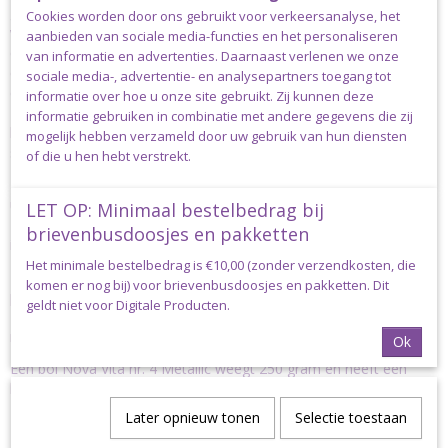
garen ben je dus milieubewust aan het handwerken! Nova Vita
Cookies worden door ons gebruikt voor verkeersanalyse, het
wordt gemaakt van textielafval dat gemalen en geverfd wordt en
aanbieden van sociale media-functies en het personaliseren
daarna opnieuw wordt gesponnen. Daarnaast heeft het garen
van informatie en advertenties. Daarnaast verlenen we onze
een gerecyclede verpakking die je in de grond stopt in plaats van
sociale media-, advertentie- en analysepartners toegang tot
deze weg te gooien: de wikkel is namelijk gemaakt van
informatie over hoe u onze site gebruikt. Zij kunnen deze
zaadpapier (of groeipapier) waar zaden in zijn verwerkt. Geheel in
informatie gebruiken in combinatie met andere gegevens die zij
lijn met het decembergevoel bevat het papier van de Metallic
mogelijk hebben verzameld door uw gebruik van hun diensten
serie zaadjes van de zilverspar.
of die u hen hebt verstrekt.
Het koordgaren heeft een doorsnee van 2.50-3.00mm en bestaat
uit een geweven omhulsel rond een dunnere draad die het garen
LET OP: Minimaal bestelbedrag bij
zijn stevigheid geeft. DMC Nova Vita nr. 4 Metallic is verkrijgbaar
brievenbusdoosjes en pakketten
in 6 prachtige metallic tinten.
Het minimale bestelbedrag is €10,00 (zonder verzendkosten, die
Het is samengesteld uit 75% gerecycled katoen, 15% gerecycled
komen er nog bij) voor brievenbusdoosjes en pakketten. Dit
polyester en 10% gerecycled metallic draad en heeft het OEKO-
geldt niet voor Digitale Producten.
TEX® Standard 100 keurmerk. Wasbaar tot 30ᵒC. De aanbevolen
naalddikte is 5.00mm voor breien en 4.00mm voor haken.
Ok
Een bol Nova Vita nr. 4 Metallic weegt 250 gram en heeft een
looplengte van 200 meter.
Later opnieuw tonen
Selectie toestaan