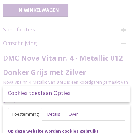
IN WINKELWAGEN
Specificaties
Productcode
Omschrijving
dmc-nova4-metallic-012
DMC Nova Vita nr. 4 - Metallic 012
Donker Grijs met Zilver
Nova Vita nr. 4 Metallic van
DMC
is een koordgaren gemaakt van
gerecycled textiel. De Metallic serie is een uitbreiding op de
Cookies toestaan Opties
bestaande Nova Vita nr. 4 kleuren en heeft als toevoeging een
gerecyclede metallic draad.
De subtiele glitter maakt dit garen perfect voor sfeervolle
Toestemming
Details
Over
decemberprojecten, maar het is ook zeer geschikt voor luxe
decoratie, mode- en woonaccessoires en nog veel meer.
Het garen is volledig gemaakt van gerecycled materiaal. Met dit
Op deze website worden cookies gebruikt