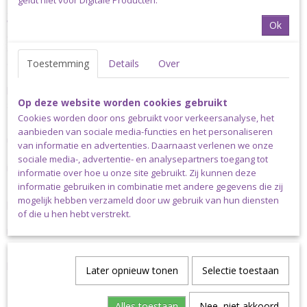
geldt niet voor Digitale Producten.
garen ben je dus milieubewust aan het handwerken! Nova Vita
wordt gemaakt van textielafval dat gemalen en geverfd wordt en
Ok
daarna opnieuw wordt gesponnen. Daarnaast heeft het garen
een gerecyclede verpakking die je in de grond stopt in plaats van
deze weg te gooien: de wikkel is namelijk gemaakt van
Toestemming
Details
Over
zaadpapier (of groeipapier) waar zaden in zijn verwerkt. Geheel in
lijn met het decembergevoel bevat het papier van de Metallic
Op deze website worden cookies gebruikt
serie zaadjes van de zilverspar.
Cookies worden door ons gebruikt voor verkeersanalyse, het
Het koordgaren heeft een doorsnee van 2.50-3.00mm en bestaat
aanbieden van sociale media-functies en het personaliseren
uit een geweven omhulsel rond een dunnere draad die het garen
van informatie en advertenties. Daarnaast verlenen we onze
zijn stevigheid geeft. DMC Nova Vita nr. 4 Metallic is verkrijgbaar
sociale media-, advertentie- en analysepartners toegang tot
in 6 prachtige metallic tinten.
informatie over hoe u onze site gebruikt. Zij kunnen deze
informatie gebruiken in combinatie met andere gegevens die zij
Het is samengesteld uit 75% gerecycled katoen, 15% gerecycled
mogelijk hebben verzameld door uw gebruik van hun diensten
polyester en 10% gerecycled metallic draad en heeft het OEKO-
of die u hen hebt verstrekt.
TEX® Standard 100 keurmerk. Wasbaar tot 30ᵒC. De aanbevolen
naalddikte is 5.00mm voor breien en 4.00mm voor haken.
Een bol Nova Vita nr. 4 Metallic weegt 250 gram en heeft een
looplengte van 200 meter.
Later opnieuw tonen
Selectie toestaan
Alles toestaan
Nee, niet akkoord