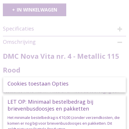
IN WINKELWAGEN
Specificaties
Productcode
Omschrijving
dmc-nova4-metallic-115
DMC Nova Vita nr. 4 - Metallic 115
Rood
Nova Vita nr. 4 Metallic van
DMC
is een koordgaren gemaakt van
Cookies toestaan Opties
gerecycled textiel. De Metallic serie is een uitbreiding op de
bestaande Nova Vita nr. 4 kleuren en heeft als toevoeging een
gerecyclede metallic draad.
LET OP: Minimaal bestelbedrag bij
De subtiele glitter maakt dit garen perfect voor sfeervolle
brievenbusdoosjes en pakketten
decemberprojecten, maar het is ook zeer geschikt voor luxe
decoratie, mode- en woonaccessoires en nog veel meer.
Het minimale bestelbedrag is €10,00 (zonder verzendkosten, die
komen er nog bij) voor brievenbusdoosjes en pakketten. Dit
Het garen is volledig gemaakt van gerecycled materiaal. Met dit