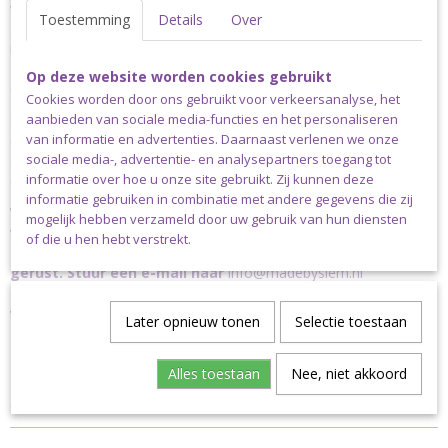
waardoor het gebruikte water op een veilige manier wordt
Toestemming
Details
Over
gerecycled en hergebruikt. Scheepjes Catona is verkrijgbaar in
maar liefst 113 verschillende kleuren. De aanbevolen naalddikte is
2.50-3.50mm. Een bol Scheepjes Catona weegt 50 gram en heeft
Op deze website worden cookies gebruikt
een looplengte van 125 meter.
Cookies worden door ons gebruikt voor verkeersanalyse, het
aanbieden van sociale media-functies en het personaliseren
Scheepjes Catona is verkrijgbaar in bollen van 10, 25 en 50 gram;
van informatie en advertenties. Daarnaast verlenen we onze
enkele basiskleuren zijn bovendien verkrijgbaar in bollen van 100
sociale media-, advertentie- en analysepartners toegang tot
gram. Scheepjes Catona is ook verkrijgbaar als colour pack met
informatie over hoe u onze site gebruikt. Zij kunnen deze
daarin cutie pie minibolletjes van 10 gram in alle 109 kleuren.
informatie gebruiken in combinatie met andere gegevens die zij
Wij hebben nog niet alle kleuren Scheepjes Catona op
mogelijk hebben verzameld door uw gebruik van hun diensten
voorraad, maar onze voorraad groeit met de dag, dus
of die u hen hebt verstrekt.
staat jouw favoriete kleur er niet tussen, vraag het ons
gerust. Stuur een e-mail naar
info@madebysiem.nl
Verzending
Later opnieuw tonen
Selectie toestaan
Dit garen kan uitsluitend verstuurd worden via pakket post.
Alles toestaan
Nee, niet akkoord
Klanten niet woonachtig in Nederland dienen altijd te kiezen voor
de pakketkosten die horen bij het land waarin ze wonen.