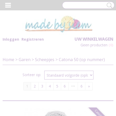
UW WINKELWAGEN
Inloggen
Registreren
Geen producten
(0)
Home
>
Garen
>
Scheepjes
>
Catona 50 (op nummer)
Sorteer op:
1
2
3
4
5
6
•••
6
»
Catona 50