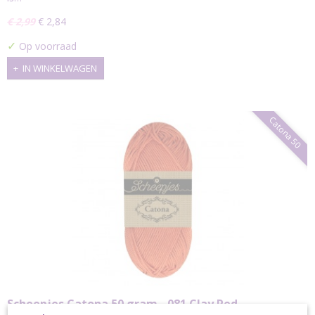
€ 2,99
€ 2,84
✓
Op voorraad
IN WINKELWAGEN
Catona 50
Scheepjes Catona 50 gram - 081 Clay Red