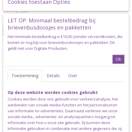
Scheepjes Catona 50 gram - 081 Clay Red Scheepjes Catona is…
Cookies toestaan Opties
€ 2,99
€ 2,84
LET OP: Minimaal bestelbedrag bij
✓
Op voorraad
brievenbusdoosjes en pakketten
IN WINKELWAGEN
Het minimale bestelbedrag is €10,00 (zonder verzendkosten, die
komen er nog bij) voor brievenbusdoosjes en pakketten. Dit
geldt niet voor Digitale Producten.
Catona 50
Ok
Toestemming
Details
Over
Op deze website worden cookies gebruikt
Cookies worden door ons gebruikt voor verkeersanalyse, het
aanbieden van sociale media-functies en het personaliseren
van informatie en advertenties. Daarnaast verlenen we onze
sociale media-, advertentie- en analysepartners toegang tot
informatie over hoe u onze site gebruikt. Zij kunnen deze
informatie gebruiken in combinatie met andere gegevens die zij
Scheepjes Catona 50 gram - 082 Bubblegum