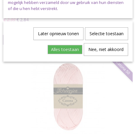
mogelijk hebben verzameld door uw gebruik van hun diensten
Scheepjes Catona 50 gram - 082 Bubblegum Scheepjes
of die u hen hebt verstrekt.
Catona is…
€ 2,99
€ 2,84
✓
Op voorraad
Later opnieuw tonen
Selectie toestaan
IN WINKELWAGEN
Alles toestaan
Nee, niet akkoord
Catona 50