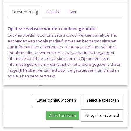
maar liefst 113 verschillende kleuren. De aanbevolen naalddikte is
2.50-3.50mm. Een bol Scheepjes Catona weegt 50 gram en heeft
Toestemming
Details
Over
een looplengte van 125 meter.
Scheepjes Catona is verkrijgbaar in bollen van 10, 25 en 50 gram;
Op deze website worden cookies gebruikt
enkele basiskleuren zijn bovendien verkrijgbaar in bollen van 100
gram. Scheepjes Catona is ook verkrijgbaar als colour pack met
Cookies worden door ons gebruikt voor verkeersanalyse, het
daarin cutie pie minibolletjes van 10 gram in alle 109 kleuren.
aanbieden van sociale media-functies en het personaliseren
van informatie en advertenties. Daarnaast verlenen we onze
Wij hebben nog niet alle kleuren Scheepjes Catona op
sociale media-, advertentie- en analysepartners toegang tot
voorraad, maar onze voorraad groeit met de dag, dus
informatie over hoe u onze site gebruikt. Zij kunnen deze
staat jouw favoriete kleur er niet tussen, vraag het ons
informatie gebruiken in combinatie met andere gegevens die zij
gerust. Stuur een e-mail naar
info@madebysiem.nl
mogelijk hebben verzameld door uw gebruik van hun diensten
of die u hen hebt verstrekt.
Verzending
Dit garen kan uitsluitend verstuurd worden via pakket post.
Later opnieuw tonen
Selectie toestaan
Klanten niet woonachtig in Nederland dienen altijd te kiezen voor
de pakketkosten die horen bij het land waarin ze wonen.
Alles toestaan
Nee, niet akkoord