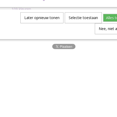
ook verkrijgbaar als colour pack met daarin cutie pie minibolle
109 kleuren.
Later opnieuw tonen
Selectie toestaan
Alles 
Verzending
Nee, niet 
Dit garen kan uitsluitend verstuurd worden via pakket post.