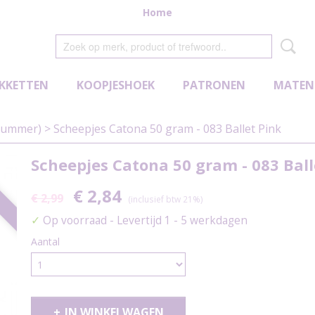
Home
KKETTEN
KOOPJESHOEK
PATRONEN
MATEN
nummer)
>
Scheepjes Catona 50 gram - 083 Ballet Pink
Scheepjes Catona 50 gram - 083 Ball
0
€ 2,84
€ 2,99
(inclusief btw 21%)
✓
Op voorraad
- Levertijd 1 - 5 werkdagen
Aantal
IN WINKELWAGEN