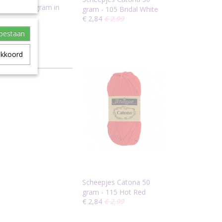
tjes van 10 gram in
gram - 105 Bridal White
€ 2,84
€ 2,99
toestaan
akkoord
Scheepjes Catona 50
gram - 115 Hot Red
€ 2,84
€ 2,99