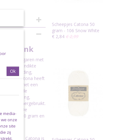
Scheepjes Catona 50
gram - 106 Snow White
€ 2,84
€ 2,99
llet Pink
voor
eerd katoen garen met
e garen (garendikte
Ok
oorbeeld kleding,
cheepjes Catona heeft
or personen met een
deren. Bij de
waterzuivering,
ecycled en hergebruikt.
de kleuren. De
le media-
tona weegt 50 gram en
n we onze
onze site
am; enkele
ie zij
m. Scheepjes Catona is
strekt.
Scheepjes Catona 50