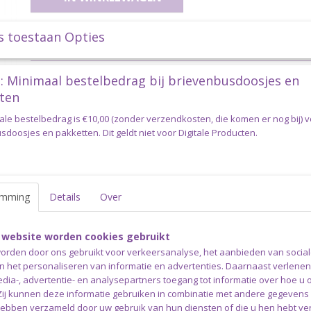
s toestaan Opties
Specificaties
Productcode
CATONA50-083
Omschrijving
: Minimaal bestelbedrag bij brievenbusdoosjes en
ten
Scheepjes Catona 50 gram - 083 Ba
ale bestelbedrag is €10,00 (zonder verzendkosten, die komen er nog bij) 
Scheepjes Catona is een bijzonder populair 100% gemerceris
doosjes en pakketten. Dit geldt niet voor Digitale Producten.
een subtiele glans en een gladde en zachte afwerking. Dit fijn
Fingering) is uiterst geschikt voor het haken of breien van bijv
amigurumi’s, mode- en woonaccessoires of kinderspeeltjes. S
het EN71-3 keurmerk, wat aangeeft dat dit garen veilig is vo
emming
Details
Over
gevoelige huid en met name voor speelgoed voor baby's en kin
productie is gebruikgemaakt van een volledig biologische afval
waardoor het gebruikte water op een veilige manier wordt ger
 website worden cookies gebruikt
Scheepjes Catona is verkrijgbaar in maar liefst 113 verschillen
orden door ons gebruikt voor verkeersanalyse, het aanbieden van socia
aanbevolen naalddikte is 2.50-3.50mm. Een bol Scheepjes Ca
en het personaliseren van informatie en advertenties. Daarnaast verlene
heeft een looplengte van 125 meter.
edia-, advertentie- en analysepartners toegang tot informatie over hoe u 
Scheepjes Catona is verkrijgbaar in bollen van 10, 25 en 50 gr
 Zij kunnen deze informatie gebruiken in combinatie met andere gegevens d
basiskleuren zijn bovendien verkrijgbaar in bollen van 100 gra
hebben verzameld door uw gebruik van hun diensten of die u hen hebt ver