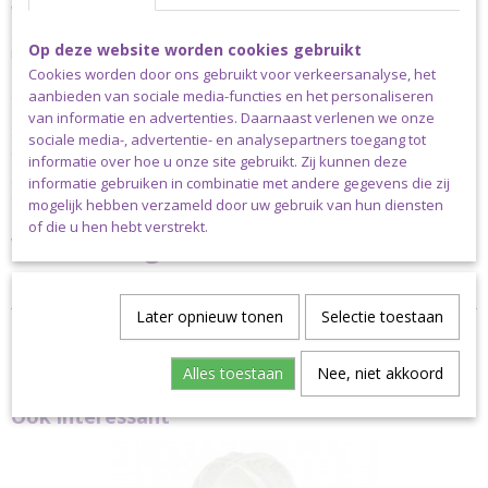
waardoor het gebruikte water op een veilige manier wordt
gerecycled en hergebruikt. Scheepjes Catona is verkrijgbaar in
Op deze website worden cookies gebruikt
maar liefst 113 verschillende kleuren. De aanbevolen naalddikte is
2.50-3.50mm. Een bol Scheepjes Catona weegt 50 gram en heeft
Cookies worden door ons gebruikt voor verkeersanalyse, het
een looplengte van 125 meter.
aanbieden van sociale media-functies en het personaliseren
van informatie en advertenties. Daarnaast verlenen we onze
Scheepjes Catona is verkrijgbaar in bollen van 10, 25 en 50 gram;
sociale media-, advertentie- en analysepartners toegang tot
enkele basiskleuren zijn bovendien verkrijgbaar in bollen van 100
informatie over hoe u onze site gebruikt. Zij kunnen deze
gram. Scheepjes Catona is ook verkrijgbaar als colour pack met
informatie gebruiken in combinatie met andere gegevens die zij
daarin cutie pie minibolletjes van 10 gram in 109 kleuren.
mogelijk hebben verzameld door uw gebruik van hun diensten
of die u hen hebt verstrekt.
Verzending
Dit garen kan uitsluitend verstuurd worden via pakket post.
Later opnieuw tonen
Selectie toestaan
Alles toestaan
Nee, niet akkoord
Ook interessant