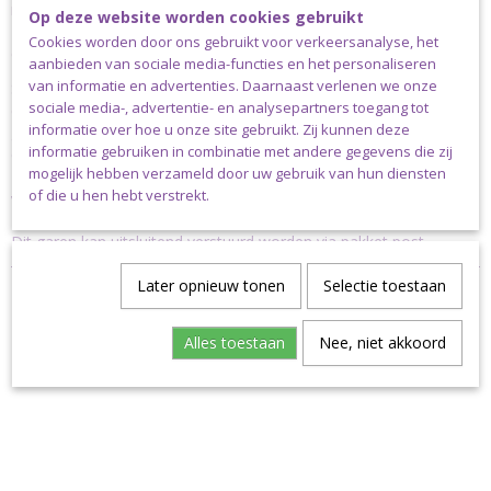
maar liefst 113 verschillende kleuren. De aanbevolen naalddikte is
Op deze website worden cookies gebruikt
2.50-3.50mm. Een bol Scheepjes Catona weegt 50 gram en heeft
Cookies worden door ons gebruikt voor verkeersanalyse, het
een looplengte van 125 meter.
aanbieden van sociale media-functies en het personaliseren
van informatie en advertenties. Daarnaast verlenen we onze
Scheepjes Catona is verkrijgbaar in bollen van 10, 25 en 50 gram;
sociale media-, advertentie- en analysepartners toegang tot
enkele basiskleuren zijn bovendien verkrijgbaar in bollen van 100
informatie over hoe u onze site gebruikt. Zij kunnen deze
gram. Scheepjes Catona is ook verkrijgbaar als colour pack met
informatie gebruiken in combinatie met andere gegevens die zij
daarin cutie pie minibolletjes van 10 gram in 109 kleuren.
mogelijk hebben verzameld door uw gebruik van hun diensten
of die u hen hebt verstrekt.
Verzending
Dit garen kan uitsluitend verstuurd worden via pakket post.
Later opnieuw tonen
Selectie toestaan
Alles toestaan
Nee, niet akkoord
Ook interessant