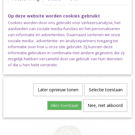
waardoor het gebruikte water op een veilige manier wordt
gerecycled en hergebruikt. Scheepjes Catona is verkrijgbaar in
maar liefst 113 verschillende kleuren. De aanbevolen naalddikte is
Op deze website worden cookies gebruikt
2.50-3.50mm. Een bol Scheepjes Catona weegt 50 gram en heeft
Cookies worden door ons gebruikt voor verkeersanalyse, het
een looplengte van 125 meter.
aanbieden van sociale media-functies en het personaliseren
van informatie en advertenties. Daarnaast verlenen we onze
Scheepjes Catona is verkrijgbaar in bollen van 10, 25 en 50 gram;
sociale media-, advertentie- en analysepartners toegang tot
enkele basiskleuren zijn bovendien verkrijgbaar in bollen van 100
informatie over hoe u onze site gebruikt. Zij kunnen deze
gram. Scheepjes Catona is ook verkrijgbaar als colour pack met
informatie gebruiken in combinatie met andere gegevens die zij
daarin cutie pie minibolletjes van 10 gram in 109 kleuren.
mogelijk hebben verzameld door uw gebruik van hun diensten
of die u hen hebt verstrekt.
Verzending
Dit garen kan uitsluitend verstuurd worden via pakket post.
Later opnieuw tonen
Selectie toestaan
Alles toestaan
Nee, niet akkoord
Ook interessant